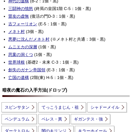
神代の遺構
(B-2：1個・黒)
三闘神の憤怒
(終焉の皇国1階 C-5：1個・黒)
盟友の虚無
(復活の門D-3：1個・黒)
古フォーリオン
(E-5：1個・黒)
メネト村
(3個・黒)
悪夢に沈んだメネト村
(※メネト村と共通：3個・黒)
ムニエカの深層
(1個・黒)
思案の洞くつ
(1個・黒)
世界球根
(基礎2・未来 C-3：1個・黒)
創失のガナン帝国領
(E-3：1個・黒)
亡国の遺構
(2階(東) H-5：1個・黒)
暗夜の魔石の入手方法(ドロップ)
スピンサタン
てっこうまじん・祖
シャドーメイル
ペンデュラム
ベレス・異
ギガンテス・強
ダークトロル
闇のキリンジ
キラーホイール