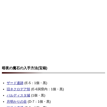
暗夜の魔石の入手方法(宝箱)
ザード遺跡
(E-5：1個・黒)
旧ネクロデア領
(E-6洞窟内：1個・黒)
バルディスタ城
(1個・黒)
月明かりの谷
(D-7：1個・黒)