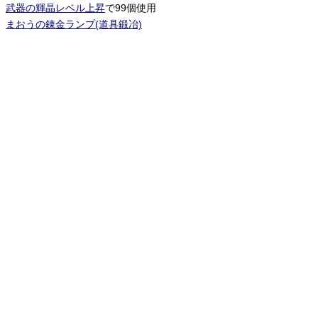
武器の輝晶レベル上昇
で99個使用
まおうの錬金ランプ(道具鍛冶)