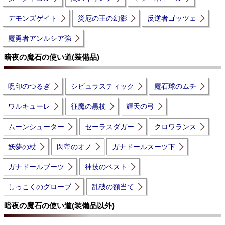
デモンズゲイト
災厄の王の幻影
反逆者ゴッツェ
魔勇者アンルシア強
暗夜の魔石の使い道(装備品)
呪印のつるぎ
シビュラスティック
魔石球のムチ
ワルキューレ
征魔の黒杖
輝天の弓
ムーンシューター
セーラスダガー
クロワランス
妖夢の杖
閃帝のオノ
ガナドールスーツ下
ガナドールブーツ
神技のベスト
しっこくのグローブ
乱破の額当て
暗夜の魔石の使い道(装備品以外)