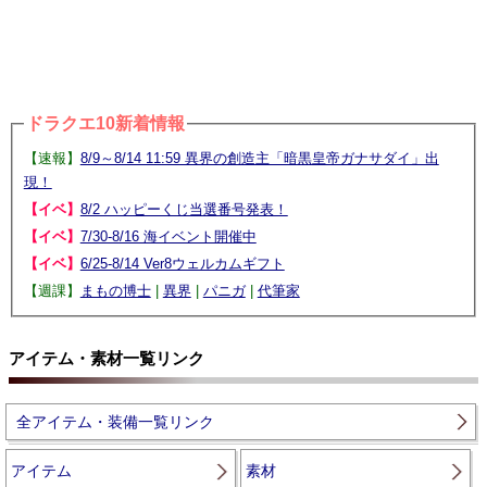
ドラクエ10新着情報
【速報】
8/9～8/14 11:59 異界の創造主「暗黒皇帝ガナサダイ」出
現！
【イベ】
8/2 ハッピーくじ当選番号発表！
【イベ】
7/30-8/16 海イベント開催中
【イベ】
6/25-8/14 Ver8ウェルカムギフト
【週課】
まもの博士
|
異界
|
パニガ
|
代筆家
アイテム・素材一覧リンク
全アイテム・装備一覧リンク
アイテム
素材