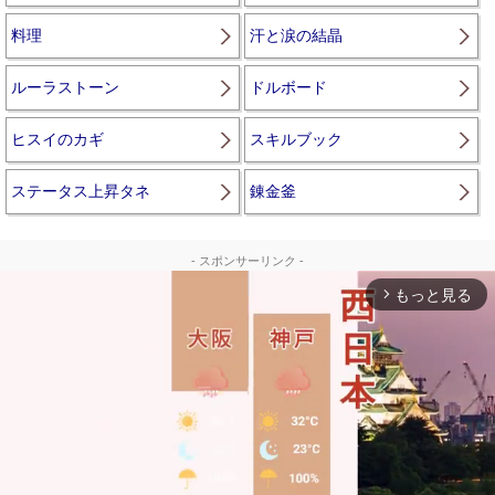
料理
汗と涙の結晶
ルーラストーン
ドルボード
ヒスイのカギ
スキルブック
ステータス上昇タネ
錬金釜
- スポンサーリンク -
もっと見る
arrow_forward_ios