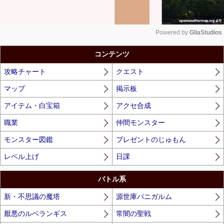
Powered by 
GliaStudios
Unmute
コンテンツ
攻略チャート
クエスト
マップ
掲示板
アイテム・白宝箱
アクセ合成
職業
仲間モンスター
モンスター図鑑
プレゼントのじゅもん
レベル上げ
日課
バトル系
新・不思議の魔塔
源世庫パニガルム
厭悪のルベランギス
常闇の聖戦