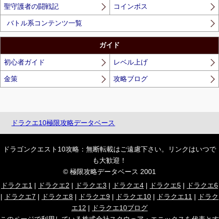
聖守護者の闘戦記
コインボス
バトル系コンテンツ一覧
ガイド
初心者ガイド
レベル上げ
金策
攻略ブログ
ドラクエ10極限攻略データベース
ドラゴンクエスト10攻略：無断転載はご遠慮下さい。リンクはいつで
も大歓迎！
© 極限攻略データベース 2001
ドラクエ1
|
ドラクエ2
|
ドラクエ3
|
ドラクエ4
|
ドラクエ5
|
ドラクエ6
|
ドラクエ7
|
ドラクエ8
|
ドラクエ9
|
ドラクエ10
|
ドラクエ11
|
ドラク
エ12
|
ドラクエ10ブログ
このページで利用している株式会社スクウェア・エニックスを代表とす