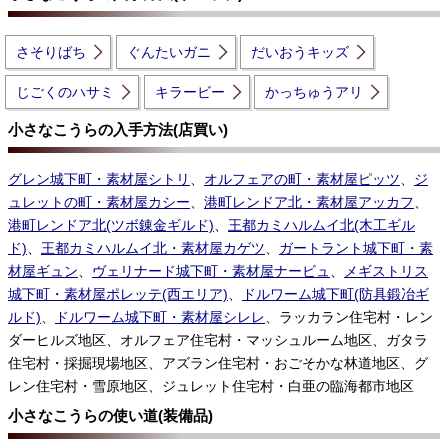
さそりばち
ぐんたいガニ
だいおうキッズ
じごくのハサミ
キラービー
かっちゅうアリ
小さなこうらの入手方法(店買い)
グレン城下町・素材屋シトリ
、
オルフェアの町・素材屋ピッツ
、
ジ
ュレットの町・素材屋カシー
、
港町レンドア北・素材屋アッカフ
、
港町レンドア北(ツボ錬金ギルド)
、
王都カミハルムイ北(木工ギル
ド)
、
王都カミハルムイ北・素材屋カゲツ
、
ガートラント城下町・素
材屋ギュン
、
ヴェリナード城下町・素材屋ナービュ
、
メギストリス
城下町・素材屋ポレッテ(西エリア)
、
ドルワーム城下町(防具鍛冶ギ
ルド)
、
ドルワーム城下町・素材屋シレレ
、ラッカラン住宅村・レン
ダーヒルズ地区、オルフェア住宅村・マッシュルーム地区、ガタラ
住宅村・採掘現場地区、アズラン住宅村・おごそかな林道地区、グ
レン住宅村・雪原地区、ジュレット住宅村・白亜の臨海都市地区
小さなこうらの使い道(装備品)