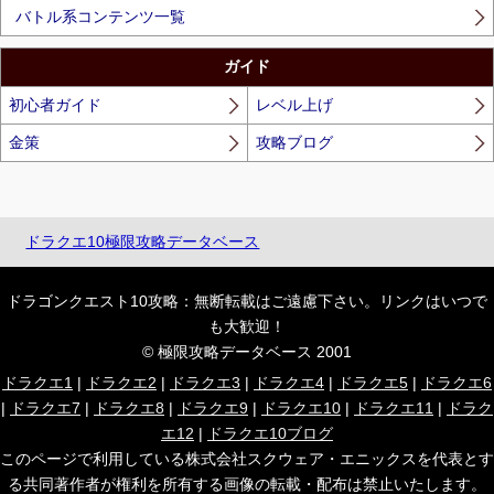
バトル系コンテンツ一覧
ガイド
初心者ガイド
レベル上げ
金策
攻略ブログ
ドラクエ10極限攻略データベース
ドラゴンクエスト10攻略：無断転載はご遠慮下さい。リンクはいつで
も大歓迎！
© 極限攻略データベース 2001
ドラクエ1
|
ドラクエ2
|
ドラクエ3
|
ドラクエ4
|
ドラクエ5
|
ドラクエ6
|
ドラクエ7
|
ドラクエ8
|
ドラクエ9
|
ドラクエ10
|
ドラクエ11
|
ドラク
エ12
|
ドラクエ10ブログ
このページで利用している株式会社スクウェア・エニックスを代表とす
る共同著作者が権利を所有する画像の転載・配布は禁止いたします。