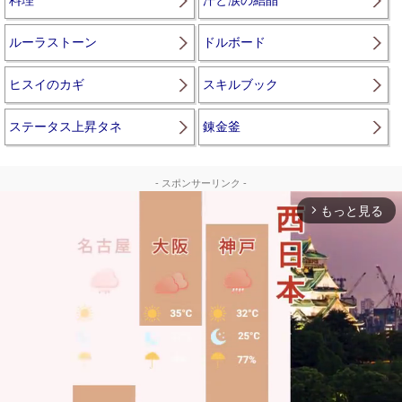
ルーラストーン
ドルボード
ヒスイのカギ
スキルブック
ステータス上昇タネ
錬金釜
- スポンサーリンク -
もっと見る
arrow_forward_ios