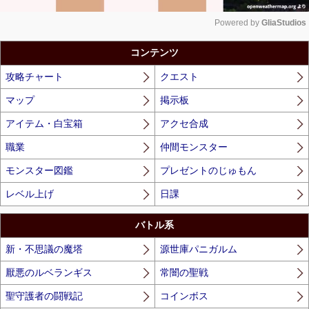
Powered by 
GliaStudios
Unmute
コンテンツ
攻略チャート
クエスト
マップ
掲示板
アイテム・白宝箱
アクセ合成
職業
仲間モンスター
モンスター図鑑
プレゼントのじゅもん
レベル上げ
日課
バトル系
新・不思議の魔塔
源世庫パニガルム
厭悪のルベランギス
常闇の聖戦
聖守護者の闘戦記
コインボス