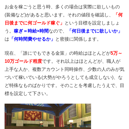
お金を稼ごうと思う時、多くの場合は実際に欲しいもの
(装備など)があると思います。それの値段を確認し、
「何
日後までに何ゴールド稼ぐ」
という目標を設定しましょ
う。
稼ぎ＝時給×時間
なので、
「何日後までに欲しいか」
は
「何時間費やせるか」
と密接に関係します。
現在、「誰にでもできる金策」の時給はほとんどが
5万～
10万ゴールド程度
です。それ以上はほとんどが、職人が
上手な人か、複数アカウント同時操作、少数の人のみが気
づいて稼いでいる(大勢がやろうとしても成立しない)、な
ど特殊なものばかりです。そのことを考慮したうえで、目
標を設定して下さい。