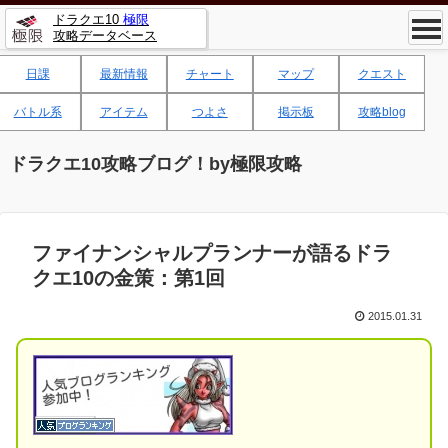
ドラクエ10
極限
攻略データベース
日課
最新情報
チャート
マップ
クエスト
バトル系
アイテム
つよさ
掲示板
攻略blog
ドラクエ10攻略ブログ！by極限攻略
ファイナンシャルプランナーが語るドラ
クエ10の金策：第1回
2015.01.31