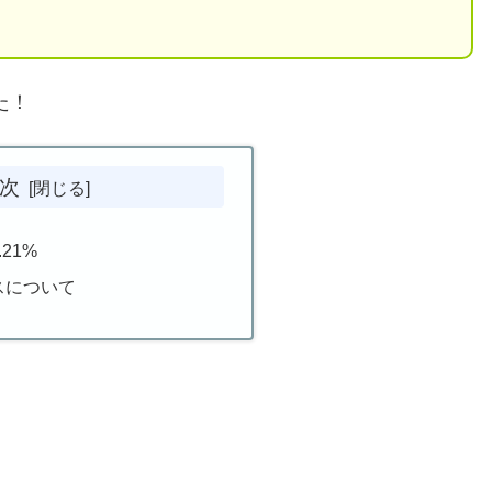
た！
次
21%
スについて