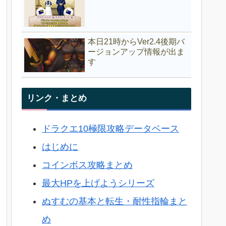
本日21時からVer2.4後期バ
ージョンアップ情報が出ま
す
リンク・まとめ
ドラクエ10極限攻略データベース
はじめに
コインボス攻略まとめ
最大HPを上げようシリーズ
ぬすむの基本と転生・耐性指輪まと
め