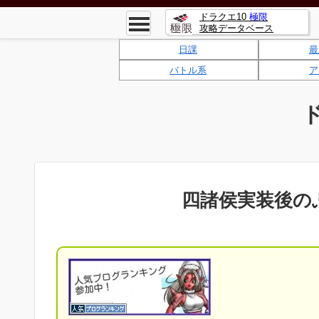
ドラクエ10
極限
攻略データベース
日課
最
バトル系
ア
四諸侯実装後の