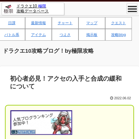
ドラクエ10
極限
攻略データベース
日課
最新情報
チャート
マップ
クエスト
バトル系
アイテム
つよさ
掲示板
攻略blog
ドラクエ10攻略ブログ！by極限攻略
初心者必見！アクセの入手と合成の緩和
について
2022.06.02