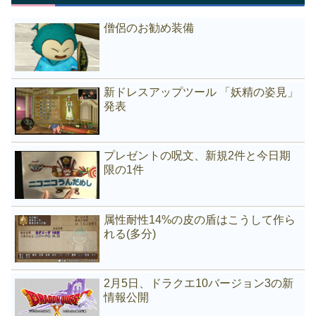
僧侶のお勧め装備
新ドレスアップツール 「妖精の姿見」
発表
プレゼントの呪文、新規2件と今日期
限の1件
属性耐性14%の皮の盾はこうして作ら
れる(多分)
2月5日、ドラクエ10バージョン3の新
情報公開