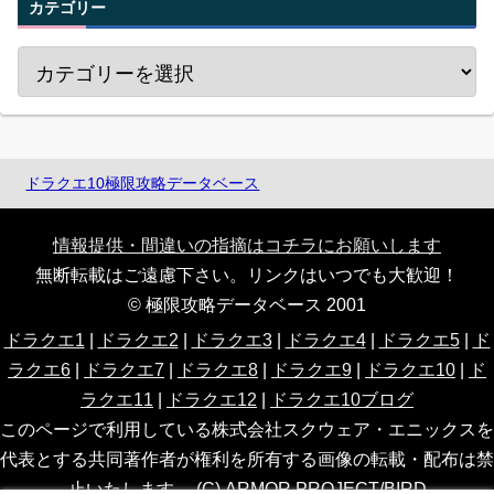
カテゴリー
ドラクエ10極限攻略データベース
情報提供・間違いの指摘はコチラにお願いします
無断転載はご遠慮下さい。リンクはいつでも大歓迎！
© 極限攻略データベース 2001
ドラクエ1
|
ドラクエ2
|
ドラクエ3
|
ドラクエ4
|
ドラクエ5
|
ド
ラクエ6
|
ドラクエ7
|
ドラクエ8
|
ドラクエ9
|
ドラクエ10
|
ド
ラクエ11
|
ドラクエ12
|
ドラクエ10ブログ
このページで利用している株式会社スクウェア・エニックスを
代表とする共同著作者が権利を所有する画像の転載・配布は禁
止いたします。 (C) ARMOR PROJECT/BIRD