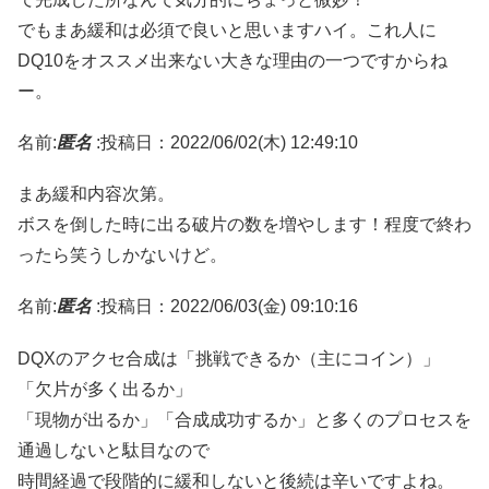
でもまあ緩和は必須で良いと思いますハイ。これ人に
DQ10をオススメ出来ない大きな理由の一つですからね
ー。
名前:
匿名
:
投稿日：2022/06/02(木) 12:49:10
まあ緩和内容次第。
ボスを倒した時に出る破片の数を増やします！程度で終わ
ったら笑うしかないけど。
名前:
匿名
:
投稿日：2022/06/03(金) 09:10:16
DQXのアクセ合成は「挑戦できるか（主にコイン）」
「欠片が多く出るか」
「現物が出るか」「合成成功するか」と多くのプロセスを
通過しないと駄目なので
時間経過で段階的に緩和しないと後続は辛いですよね。