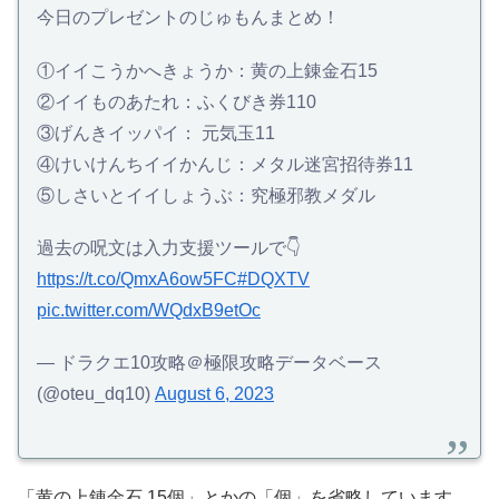
今日のプレゼントのじゅもんまとめ！
①イイこうかへきょうか：黄の上錬金石15
②イイものあたれ：ふくびき券110
③げんきイッパイ： 元気玉11
④けいけんちイイかんじ：メタル迷宮招待券11
⑤しさいとイイしょうぶ：究極邪教メダル
過去の呪文は入力支援ツールで👇
https://t.co/QmxA6ow5FC
#DQXTV
pic.twitter.com/WQdxB9etOc
— ドラクエ10攻略＠極限攻略データベース
(@oteu_dq10)
August 6, 2023
「黄の上錬金石 15個」とかの「個」を省略しています。