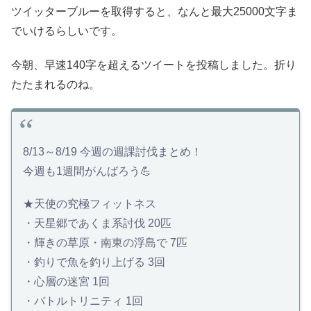
ツイッターブルーを取得すると、なんと最大
25000文字
ま
でいけるらしいです。
今朝、早速140字を超えるツイートを投稿しました。折り
たたまれるのね。
8/13～8/19 今週の週課討伐まとめ！
今週も1週間がんばろう💪
★天使の究極フィットネス
・天星郷であくま系討伐 20匹
・輝きの草原・南東の浮島で 7匹
・釣りで魚を釣り上げる 3回
・心層の迷宮 1回
・バトルトリニティ 1回