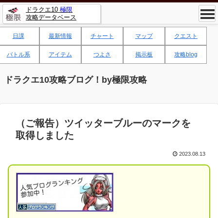
ドラクエ10
極限
攻略データベース
日課
最新情報
チャート
マップ
クエスト
バトル系
アイテム
つよさ
掲示板
攻略blog
ドラクエ10攻略ブログ！by極限攻略
（ご報告）ツイッターブルーのマークを
取得しました
2023.08.13