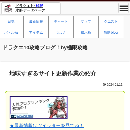
ドラクエ10
極限
攻略データベース
日課
最新情報
チャート
マップ
クエスト
バトル系
アイテム
つよさ
掲示板
攻略blog
ドラクエ10攻略ブログ！by極限攻略
地味すぎるサイト更新作業の紹介
2024.01.11
★
最新情報はツイッターを見てね！