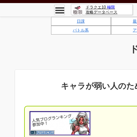
ドラクエ10
極限
攻略データベース
日課
最
バトル系
ア
キャラが弱い人のた