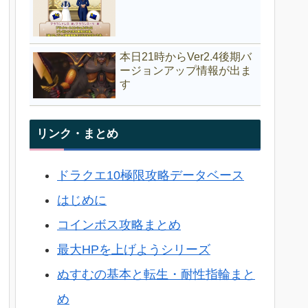
本日21時からVer2.4後期バ
ージョンアップ情報が出ま
す
リンク・まとめ
ドラクエ10極限攻略データベース
はじめに
コインボス攻略まとめ
最大HPを上げようシリーズ
ぬすむの基本と転生・耐性指輪まと
め