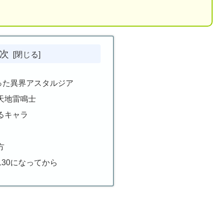
次
った異界アスタルジア
天地雷鳴士
るキャラ
方
130になってから