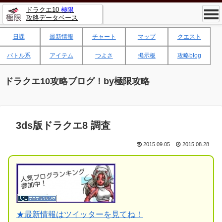
ドラクエ10
極限
攻略データベース
日課
最新情報
チャート
マップ
クエスト
バトル系
アイテム
つよさ
掲示板
攻略blog
ドラクエ10攻略ブログ！by極限攻略
3ds版ドラクエ8 調査
2015.09.05
2015.08.28
★
最新情報はツイッターを見てね！