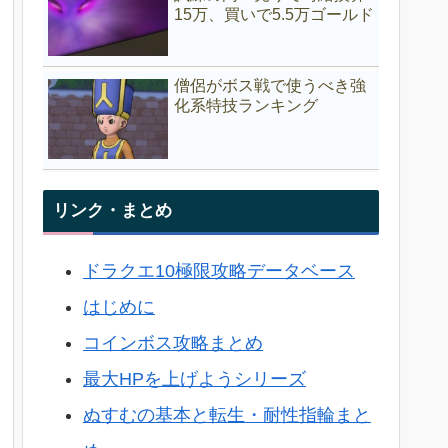
15万、買いで5.5万ゴールド
僧侶がボス戦で使うべき強
化系特技ランキング
リンク・まとめ
ドラクエ10極限攻略データベース
はじめに
コインボス攻略まとめ
最大HPを上げようシリーズ
ぬすむの基本と転生・耐性指輪まと