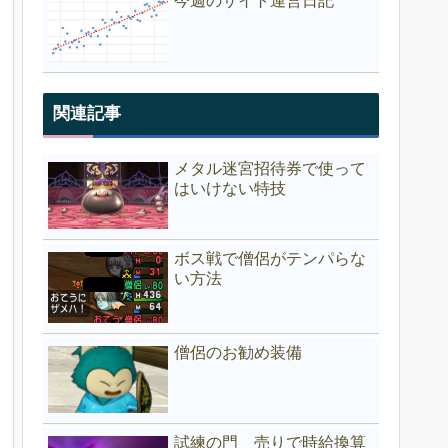
今週のサイト運営日記
関連記事
メタル迷宮招待券で使って
はいけない特技
ボス戦で僧侶がテンパらな
い方法
僧侶のお勧め装備
試練の門 売りで時給換算