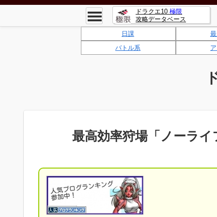
ドラクエ10
極限
攻略データベース
日課
最
バトル系
ア
最高効率狩場「ノーライ