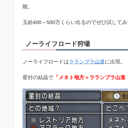
能。
玉給400～500万くらい出るのでぜひ試して
ノーライフロード狩場
ノーライフロードは
ラランブラ山道
に出現。
星封の結晶で
「メネト地方＞ラランブラ山道