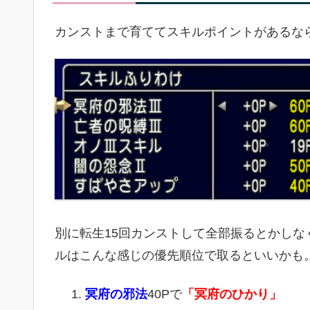
カンストまで育ててスキルポイントがあるな
別に転生15回カンストして全部振るとかし
ルはこんな感じの優先順位で取るといいかも
冥府の邪法
40Pで
「冥府のひかり」