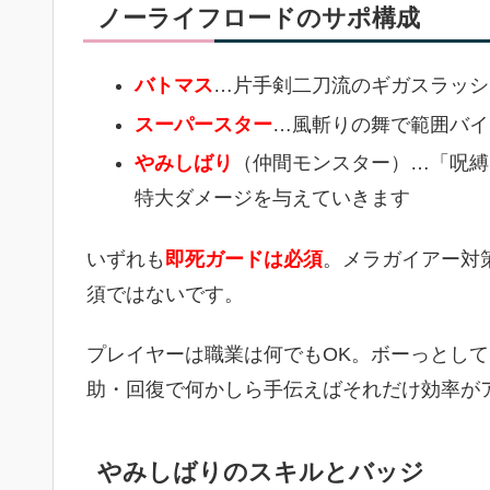
ノーライフロードのサポ構成
バトマス
…片手剣二刀流のギガスラッシ
スーパースター
…風斬りの舞で範囲バイ
やみしばり
（仲間モンスター）…「呪縛
特大ダメージを与えていきます
いずれも
即死ガードは必須
。メラガイアー対
須ではないです。
プレイヤーは職業は何でもOK。ボーっとし
助・回復で何かしら手伝えばそれだけ効率が
やみしばりのスキルとバッジ