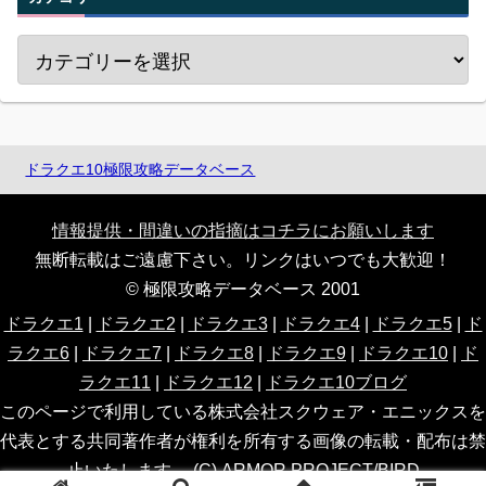
ドラクエ10極限攻略データベース
情報提供・間違いの指摘はコチラにお願いします
無断転載はご遠慮下さい。リンクはいつでも大歓迎！
© 極限攻略データベース 2001
ドラクエ1
|
ドラクエ2
|
ドラクエ3
|
ドラクエ4
|
ドラクエ5
|
ド
ラクエ6
|
ドラクエ7
|
ドラクエ8
|
ドラクエ9
|
ドラクエ10
|
ド
ラクエ11
|
ドラクエ12
|
ドラクエ10ブログ
このページで利用している株式会社スクウェア・エニックスを
代表とする共同著作者が権利を所有する画像の転載・配布は禁
止いたします。 (C) ARMOR PROJECT/BIRD