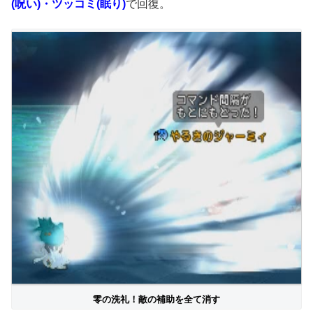
(呪い)・ツッコミ(眠り)
で回復。
零の洗礼！敵の補助を全て消す