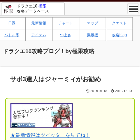
ドラクエ10
極限
攻略データベース
日課
最新情報
チャート
マップ
クエスト
バトル系
アイテム
つよさ
掲示板
攻略blog
ドラクエ10攻略ブログ！by極限攻略
サポ3達人はジャーミィがお勧め
2018.01.18
2015.12.13
★
最新情報はツイッターを見てね！