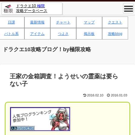
ドラクエ10
極限
攻略データベース
日課
最新情報
チャート
マップ
クエスト
バトル系
アイテム
つよさ
掲示板
攻略blog
ドラクエ10攻略ブログ！by極限攻略
王家の金箱調査！ようせいの霊薬は要ら
ない子
2016.02.10
2016.01.03