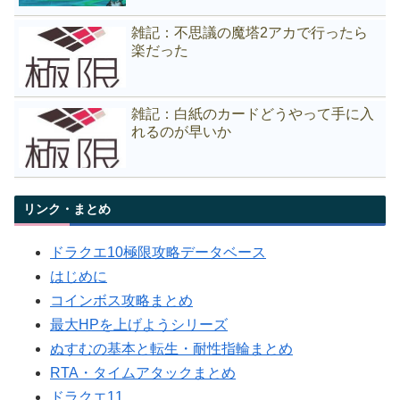
雑記：不思議の魔塔2アカで行ったら
楽だった
雑記：白紙のカードどうやって手に入
れるのが早いか
リンク・まとめ
ドラクエ10極限攻略データベース
はじめに
コインボス攻略まとめ
最大HPを上げようシリーズ
ぬすむの基本と転生・耐性指輪まとめ
RTA・タイムアタックまとめ
ドラクエ11