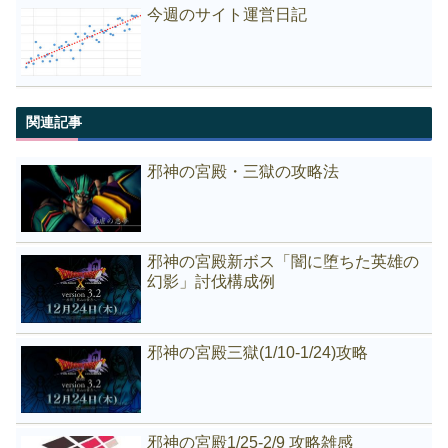
今週のサイト運営日記
関連記事
邪神の宮殿・三獄の攻略法
邪神の宮殿新ボス「闇に堕ちた英雄の
幻影」討伐構成例
邪神の宮殿三獄(1/10-1/24)攻略
邪神の宮殿1/25-2/9 攻略雑感