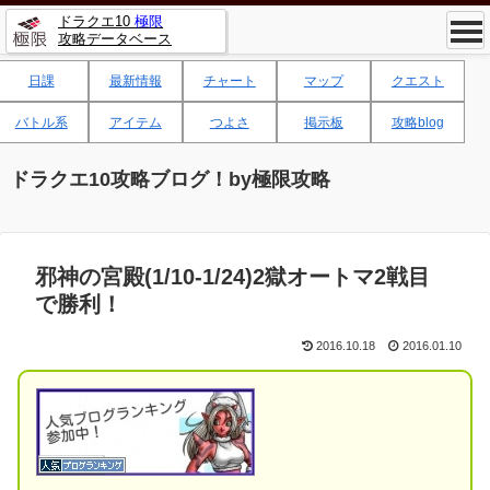
ドラクエ10
極限
攻略データベース
日課
最新情報
チャート
マップ
クエスト
バトル系
アイテム
つよさ
掲示板
攻略blog
ドラクエ10攻略ブログ！by極限攻略
邪神の宮殿(1/10-1/24)2獄オートマ2戦目
で勝利！
2016.10.18
2016.01.10