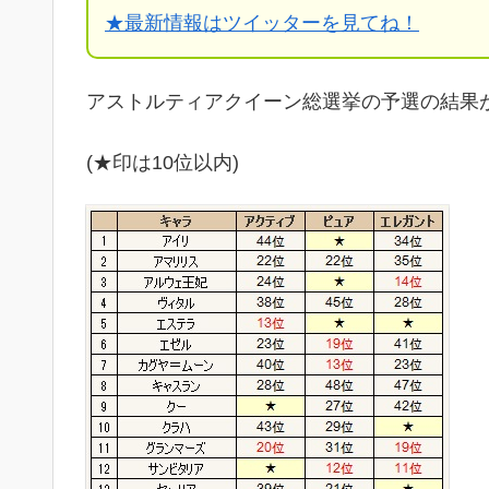
★
最新情報はツイッターを見てね！
アストルティアクイーン総選挙の予選の結果
(★印は10位以内)