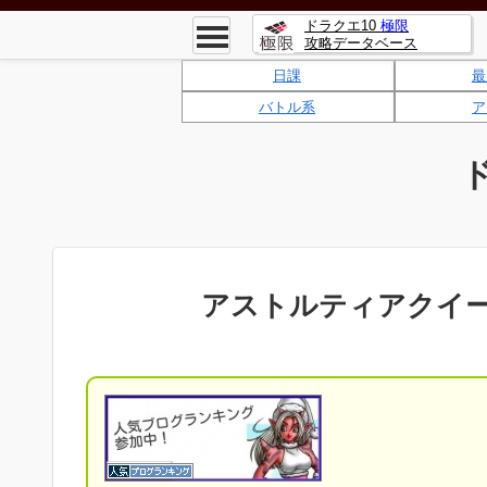
ドラクエ10
極限
攻略データベース
日課
最
バトル系
ア
アストルティアクイ