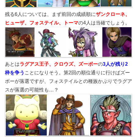
残る6人については、まず前回の成績順に
ザンクローネ
、
ヒューザ、フォステイル、トーマ
の4人は当確でしょう。
あとは
ラグアス王子、
クロウズ、ズーボー
の
3人が残り2
枠を争う
ことになりそう。第2回の順位通りに行けばズー
ボーが落選ですが、フォステイルとの種族かぶりでラグア
スが落選の可能性も…？