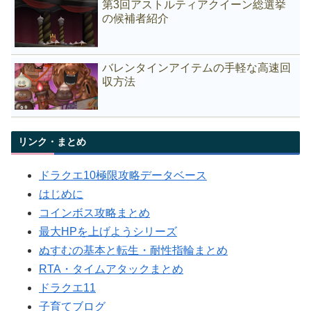
第3回アストルティアクイーン総選挙
の候補者紹介
バレンタインアイテムの手軽な高速回
収方法
リンク・まとめ
ドラクエ10極限攻略データベース
はじめに
コインボス攻略まとめ
最大HPを上げようシリーズ
ぬすむの基本と転生・耐性指輪まとめ
RTA・タイムアタックまとめ
ドラクエ11
子育てブログ