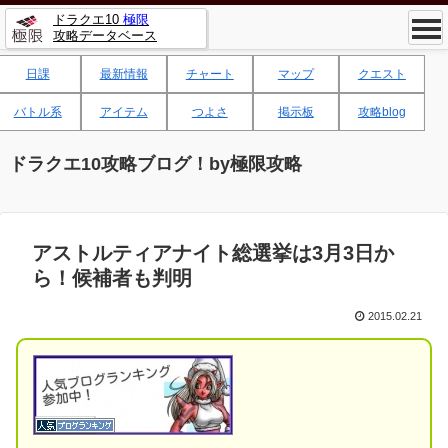
ドラクエ10
極限
攻略データベース
日課
最新情報
チャート
マップ
クエスト
バトル系
アイテム
つよさ
掲示板
攻略blog
ドラクエ10攻略ブログ！by極限攻略
アストルティアナイト総選挙は3月3日か
ら！候補者も判明
2015.02.21