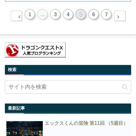
5
1
…
3
4
6
7
検索
最新記事
エックスくんの冒険 第11回 （5週目）