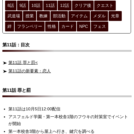
8話
9話
10話
11話
12話
クリア後
クエスト
武道場
授業
教練
部活動
アイテム
メダル
光章
絆
フランベリー
性格
カード
NPC
フェス
第11話：目次
第11話 罪と罰<
第11話の新要素：恋人
第11話 罪と罰
第11話は10月5日12:00配信
アスフェルド学園・第一本校舎1階のフウキの対策室でイベント
が開始
第一本校舎3階から屋上へ行き、鍵穴を調べる