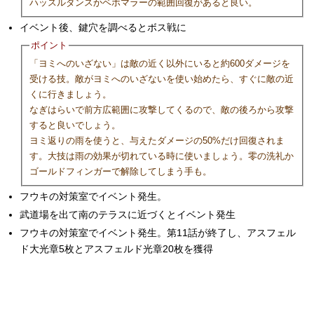
ハッスルダンスかベホマラーの範囲回復があると良い。
イベント後、鍵穴を調べるとボス戦に
ポイント
「ヨミへのいざない」は敵の近く以外にいると約600ダメージを
受ける技。敵がヨミへのいざないを使い始めたら、すぐに敵の近
くに行きましょう。
なぎはらいで前方広範囲に攻撃してくるので、敵の後ろから攻撃
すると良いでしょう。
ヨミ返りの雨を使うと、与えたダメージの50%だけ回復されま
す。大技は雨の効果が切れている時に使いましょう。零の洗礼か
ゴールドフィンガーで解除してしまう手も。
フウキの対策室でイベント発生。
武道場を出て南のテラスに近づくとイベント発生
フウキの対策室でイベント発生。第11話が終了し、アスフェル
ド大光章5枚とアスフェルド光章20枚を獲得