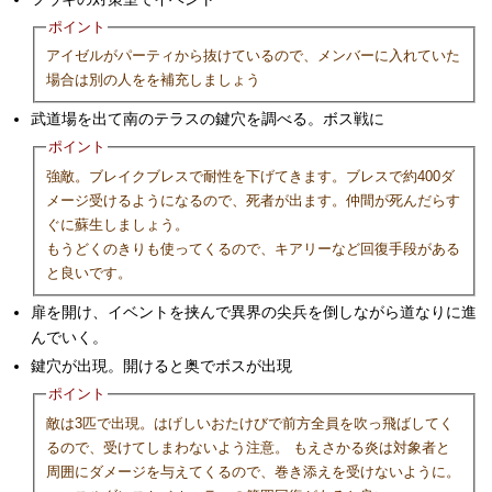
ポイント
アイゼルがパーティから抜けているので、メンバーに入れていた
場合は別の人をを補充しましょう
武道場を出て南のテラスの鍵穴を調べる。ボス戦に
ポイント
強敵。ブレイクブレスで耐性を下げてきます。ブレスで約400ダ
メージ受けるようになるので、死者が出ます。仲間が死んだらす
ぐに蘇生しましょう。
もうどくのきりも使ってくるので、キアリーなど回復手段がある
と良いです。
扉を開け、イベントを挟んで異界の尖兵を倒しながら道なりに進
んでいく。
鍵穴が出現。開けると奥でボスが出現
ポイント
敵は3匹で出現。はげしいおたけびで前方全員を吹っ飛ばしてく
るので、受けてしまわないよう注意。 もえさかる炎は対象者と
周囲にダメージを与えてくるので、巻き添えを受けないように。