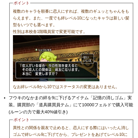
ポイント
複数のキャラを順番に恋人にすれば、複数のギュッとちゃんをも
らえます。また、一度でも絆レベル10になったキャラは新しい髪
型をいつでも選べます。
性別は本校舎1階職員室で変更可能です。
なお絆レベル9から10ではステータスの変更はありません。
フウキのなかまの絆を9に下げるアイテム「記憶の消しゴム」実
装。購買部の「道具購買員テム」にて10000フェルドで購入可能
(ルーンの力で最大40%値引き)
ポイント
異性との関係を親友で止めると、恋人にする際にはいったん消し
ゴムで絆レベル9に下げてから、プレゼントをあげてレベル10に