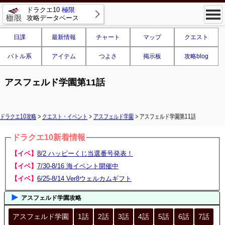
ドラクエ10
極限
攻略データベース
日課
最新情報
チャート
マップ
クエスト
バトル系
アイテム
つよさ
掲示板
攻略blog
アスフェルド学園第11話
ドラクエ10攻略
>
クエスト・イベント
>
アスフェルド学園
> アスフェルド学園第11話
ドラクエ10新着情報
【イベ】
8/2 ハッピーくじ当選番号発表！
【イベ】
7/30-8/16 海イベント開催中
【イベ】
6/25-8/14 Ver8ウェルカムギフト
アスフェルド学園攻略
アスフェルド学園
1話
2話
3話
4話
5話
6話
7話