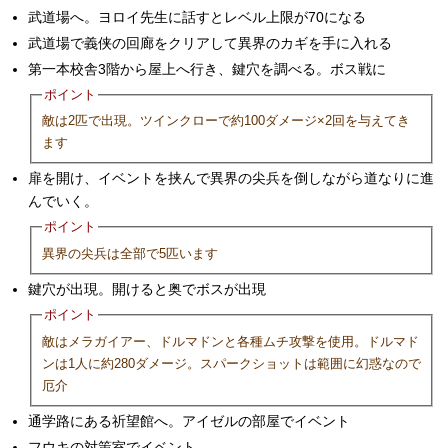
武道場へ。ヨロイ先生に話すとレベル上限が70になる
武道場で義侠の回廊をクリアして異界のカギを手に入れる
第一本校舎3階から屋上へ行き、鍵穴を調べる。ボス戦に
ポイント
敵は2匹で出現。ツインクローで約100ダメージ×2回を与えてき
ます
扉を開け、イベントを挟んで異界の尖兵を倒しながら道なりに進
んでいく。
ポイント
異界の尖兵は全部で5匹います
鍵穴が出現。開けると奥でボスが出現
ポイント
敵はメラガイアー、ドルマドンと各種ムチ攻撃を使用。ドルマド
ンは1人に約280ダメージ。スパークショットは範囲に幻惑なので
厄介
通学路にある祈望館へ。アイゼルの部屋でイベント
フウキの対策室でイベント