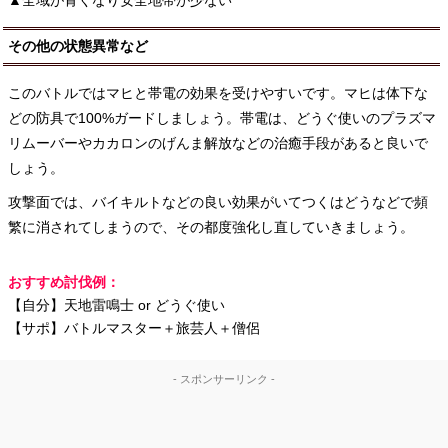
▲全域が青くなり安全地帯が少ない
その他の状態異常など
このバトルではマヒと帯電の効果を受けやすいです。マヒは体下な
どの防具で100%ガードしましょう。帯電は、どうぐ使いのプラズマ
リムーバーやカカロンのげんま解放などの治癒手段があると良いで
しょう。
攻撃面では、バイキルトなどの良い効果がいてつくはどうなどで頻
繁に消されてしまうので、その都度強化し直していきましょう。
おすすめ討伐例：
【自分】天地雷鳴士 or どうぐ使い
【サポ】バトルマスター＋旅芸人＋僧侶
- スポンサーリンク -