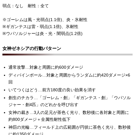
弱点：なし 耐性：全て
※ゴーレムは風・光弱点(1.1倍)、炎・氷耐性
※ギガンテスは雷・弱点(1.1倍)、氷耐性
※ウパソルジャーは炎・光・闇弱点(1.2倍)
女神ゼネシアの行動パターン
通常攻撃…対象と周囲に約600ダメージ
ディバインボール…対象と周囲からランダムに約420ダメージ×6
回
いてつくはどう…前方180度の良い効果を消す
創生のチカラ…「ゴーレム・創」「ギガンテス・創」「ウパソル
ジャー・創4匹」のどれかを呼び出す
女神の裁き…3人の足元が茶色く光り、数秒後に各対象と周囲に
約800ダメージ＋全属性耐性低下
神罰の光輪…フィールド上の広範囲が円状に茶色く光り、数秒後
に約1350ダメージ