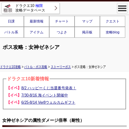
ドラクエ10
極限
攻略データベース
日課
最新情報
チャート
マップ
クエスト
バトル系
アイテム
つよさ
掲示板
攻略blog
ボス攻略：女神ゼネシア
ドラクエ10攻略
>
バトル・ボス攻略
>
ストーリーボス
> ボス攻略：女神ゼネシア
ドラクエ10新着情報
【イベ】
8/2 ハッピーくじ当選番号発表！
【イベ】
7/30-8/16 海イベント開催中
【イベ】
6/25-8/14 Ver8ウェルカムギフト
女神ゼネシアの属性ダメージ倍率（耐性）