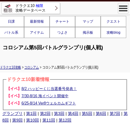
ドラクエ10
極限
攻略データベース
日課
最新情報
チャート
マップ
クエスト
バトル系
アイテム
つよさ
掲示板
攻略blog
コロシアム第5回バトルグランプリ(個人戦)
ドラクエ10攻略
>
コロシアム
> コロシアム第5回バトルグランプリ(個人戦)
ドラクエ10新着情報
【イベ】
8/2 ハッピーくじ当選番号発表！
【イベ】
7/30-8/16 海イベント開催中
【イベ】
6/25-8/14 Ver8ウェルカムギフト
グランプリ
|
第1回
|
第2回
|
第3回
|
第4回
|
第5回
|
第6回
|
第7回
|
第
8回
|
第9回
|
第10回
|
第11回
|
第12回