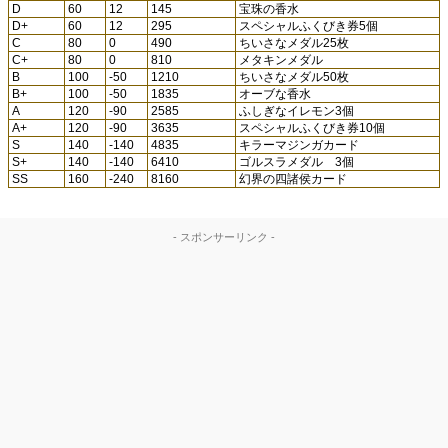
D
60
12
145
宝珠の香水
D+
60
12
295
スペシャルふくびき券5個
C
80
0
490
ちいさなメダル25枚
C+
80
0
810
メタキンメダル
B
100
-50
1210
ちいさなメダル50枚
B+
100
-50
1835
オーブな香水
A
120
-90
2585
ふしぎなイレモン3個
A+
120
-90
3635
スペシャルふくびき券10個
S
140
-140
4835
キラーマジンガカード
S+
140
-140
6410
ゴルスラメダル 3個
SS
160
-240
8160
幻界の四諸侯カード
- スポンサーリンク -