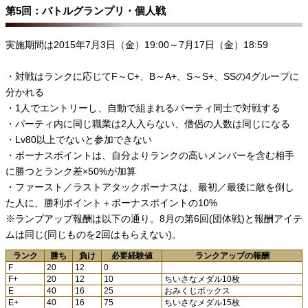
第5回：バトルグランプリ・個人戦
実施期間は2015年7月3日（金）19:00～7月17日（金）18:59
・対戦はランクに応じてF～C+、B～A+、S～S+、SSの4グループに
分かれる
・1人でエントリーし、自動で組まれるパーティ同士で対戦する
・パーティ内に同じ職業は2人入らない、僧侶の人数は同じになる
・Lv80以上でないと参加できない
・ボーナスポイントは、自分よりランクの高いメンバーを含む相手
に勝つとランク差×50%が加算
・ファースト／ラストアタックボーナスは、最初／最後に敵を倒し
た人に、勝利ポイント＋ボーナスポイントの10%
※ランプアップ報酬は以下の通り。8月の第6回(団体戦)と報酬アイテ
ムは同じ(同じものを2回はもらえない)。
ランク
勝ち
負け
必要経験値
ランクアップの報酬
F
20
12
0
F+
20
12
10
ちいさなメダル10枚
E
40
16
25
おみくじボックス
E+
40
16
75
ちいさなメダル15枚