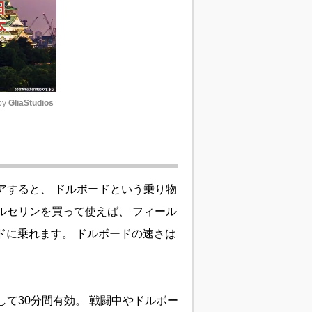
y 
GliaStudios
Unmute
アすると、 ドルボードという乗り物
ルセリンを買って使えば、 フィール
ドに乗れます。 ドルボードの速さは
して30分間有効。 戦闘中やドルボー