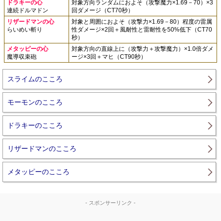
ドラキーの心
対象方向ランダムにおよそ（攻撃魔力×1.69－70）×3
連続ドルマドン
回ダメージ（CT70秒）
リザードマンの心
対象と周囲におよそ（攻撃力×1.69－80）程度の雷属
らいめい斬り
性ダメージ×2回＋風耐性と雷耐性を50%低下（CT70
秒）
メタッピーの心
対象方向の直線上に（攻撃力＋攻撃魔力）×1.0倍ダメ
魔導収束砲
ージ×3回＋マヒ（CT90秒）
スライムのこころ
モーモンのこころ
ドラキーのこころ
リザードマンのこころ
メタッピーのこころ
- スポンサーリンク -