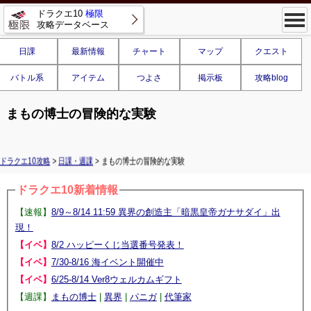
ドラクエ10
極限
攻略データベース
日課
最新情報
チャート
マップ
クエスト
バトル系
アイテム
つよさ
掲示板
攻略blog
まもの博士の冒険的な実験
ドラクエ10攻略
>
日課・週課
> まもの博士の冒険的な実験
ドラクエ10新着情報
【速報】
8/9～8/14 11:59 異界の創造主「暗黒皇帝ガナサダイ」出
現！
【イベ】
8/2 ハッピーくじ当選番号発表！
【イベ】
7/30-8/16 海イベント開催中
【イベ】
6/25-8/14 Ver8ウェルカムギフト
【週課】
まもの博士
|
異界
|
パニガ
|
代筆家