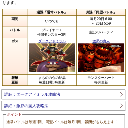
ります。
週課「通常バトル」
月課「同盟バトル」
期間
毎月20日 6:00
いつでも
～ 26日 5:59
バトル
プレイヤー＋
左記×3パーティ
仲間モンスター3匹
ボス
ダークアドミラル
激昴の魔人
報酬
まものの心の結晶
モンスターハート
更新
毎週日曜6時更新
毎月更新
詳細：ダークアドミラル攻略法
詳細：激昴の魔人攻略法
ポイント
通常バトルは毎週1回、同盟バトルは毎月1回、報酬がもらえます！