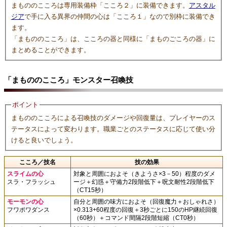
まもののこころは専用装備枠「こころ２」に装備できます。
アスタル
ジア
で手に入る異界の仲間の心は「こころ１」なので別枠に装備でき
ます。
「まもののこころ」は、こころの器と同様に「まものごころの器」に
まとめることができます。
「まもののこころ」モンスター召喚技
ポイント
まもののこころによる召喚技のダメージや回復量は、プレイヤーのス
テータスによって変わります。職業ごとのステータスに応じて使い分
けると良いでしょう。
こころ／技名
技の効果
スライムの心
対象と周囲におよそ（きようさ×3－50）程度のダメ
スラ・フラッシュ
ージ＋幻惑＋守備力2段階低下＋呪文耐性2段階低下
（CT15秒）
モーモンの心
自分と周囲の味方におよそ（回復魔力＋おしゃれさ）
フワポワダンス
×0.313+60程度の回復＋3秒ごとに150のHP継続回復
（60秒）＋コマンド間隔2段階短縮（CT0秒）