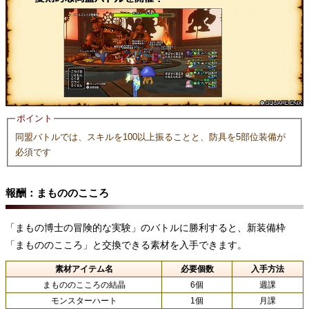
ポイント
同盟バトルでは、スキルを100以上振ることと、防具を5部位装備が
必須です
報酬：まもののこころ
「まもの博士の冒険的な実験」のバトルに勝利すると、新装備枠
「まもののこころ」と交換できる素材を入手できます。
素材アイテム名
必要個数
入手方法
まもののこころの結晶
6個
週課
モンスターハート
1個
月課