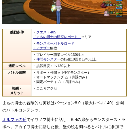
挑戦条件
・
クエスト405
「まもの博士の研究レポート」
クリア
・
モンスターバトルロード
・アナザー
解放
・プレイヤー職業レベル130以上
・
仲間モンスター
の転生10回＆Lv40以上
適正レベル
・挑戦目安：Lv130以上
バトル形態
・サポート仲間 ○（仲間モンスター）
・オートマッチング △（月課のみ）
・固定パーティ △（月課のみ）
報酬・
・こころアクセ
メリット
まもの博士の冒険的な実験はバージョン8.0（最大レベル140）公開
のバトルコンテンツ。
オルファの丘
でイワノフ博士に話し、B-4の扉からモンスターズ・ラ
ボへ。アカイワ博士に話した後、壁の絵を調べるとバトルに参加で