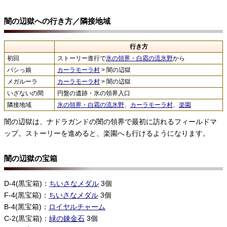
闇の辺獄への行き方／隣接地域
行き方
初回
ストーリー進行で
氷の領界・白霜の流氷野
から
バシっ娘
カーラモーラ村
> 闇の辺獄
メガルーラ
カーラモーラ村
> 闇の辺獄
いざないの間
円盤の遺跡・氷の領界入口
隣接地域
氷の領界・白霜の流氷野
、
カーラモーラ村
、
楽園
闇の辺獄は、ナドラガンドの闇の領界で最初に訪れるフィールドマ
ップ。ストーリーを進めると、楽園へも行けるようになります。
闇の辺獄の宝箱
D-4(黒宝箱)：
ちいさなメダル
3個
F-4(黒宝箱)：
ちいさなメダル
3個
B-4(黒宝箱)：
ロイヤルチャーム
C-2(黒宝箱)：
緑の錬金石
3個