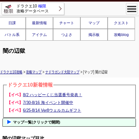
ドラクエ10
極限
攻略データベース
日課
最新情報
チャート
マップ
クエスト
バトル系
アイテム
つよさ
掲示板
攻略blog
闇の辺獄
ドラクエ10攻略
>
攻略マップ
>
ナドラガンド大陸マップ
> [マップ] 闇の辺獄
ドラクエ10新着情報
【イベ】
8/2 ハッピーくじ当選番号発表！
【イベ】
7/30-8/16 海イベント開催中
【イベ】
6/25-8/14 Ver8ウェルカムギフト
マップ一覧(クリックで開閉)
闇の辺獄マップ目次