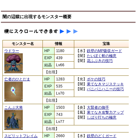
闇の辺獄に出現するモンスター概要
モンスター名
情報
宝珠
ウドラー
HP
1180
【水】
鉄壁のMP吸収ガード
【闇】
たいぼく斬の極意
EXP
439
【闇】
花ふぶきの技巧
結晶
Lv66
【出現】
亡者のひとだま
HP
1283
【光】
ボケの技巧
【闇】
果てなきマジステッキ
EXP
535
【闇】
パニパニハニーの技巧
結晶
Lv70
【出現】
こんぶ大将
HP
1503
【炎】
大賢者の御手
【風】
果てなき攻撃力アップ
EXP
743
【闇】
しばり打ちの極意
結晶
Lv77
【出現】
スピリットフレイム
HP
2660
【水】
鉄壁のどくガード