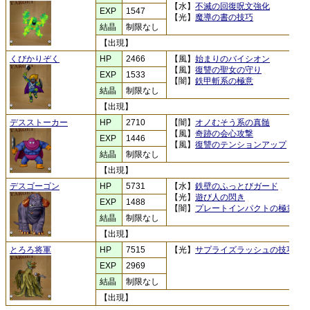
【水】
不滅の回復呪文強化
EXP
1547
【光】
魔導の書の技巧
結晶
制限なし
【出現】
くびかりぞく
HP
2466
【風】
始まりのバイシオン
【風】
復讐の聖女の守り
EXP
1533
【闇】
鉄甲斬系の極意
結晶
制限なし
【出現】
デスストーカー
HP
2710
【闇】
オノむそう系の真髄
【風】
奇跡の会心攻撃
EXP
1446
【風】
復讐のテンションアップ
結晶
制限なし
【出現】
デスゴーゴン
HP
5731
【水】
鉄壁のふっとびガード
【光】
遊び人の閃き
EXP
1488
【闇】
プレートインパクトの極意
結晶
制限なし
【出現】
とろろ将軍
HP
7515
【光】
サプライズラッシュの技巧
EXP
2969
結晶
制限なし
【出現】