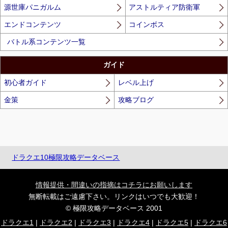
源世庫パニガルム
アストルティア防衛軍
エンドコンテンツ
コインボス
バトル系コンテンツ一覧
ガイド
初心者ガイド
レベル上げ
金策
攻略ブログ
ドラクエ10極限攻略データベース
情報提供・間違いの指摘はコチラにお願いします
無断転載はご遠慮下さい。リンクはいつでも大歓迎！
© 極限攻略データベース 2001
ドラクエ1
|
ドラクエ2
|
ドラクエ3
|
ドラクエ4
|
ドラクエ5
|
ドラクエ6