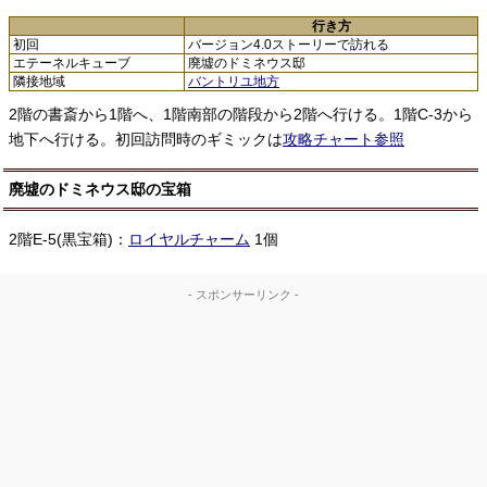
行き方
初回
バージョン4.0ストーリーで訪れる
エテーネルキューブ
廃墟のドミネウス邸
隣接地域
バントリユ地方
2階の書斎から1階へ、1階南部の階段から2階へ行ける。1階C-3から
地下へ行ける。初回訪問時のギミックは
攻略チャート参照
廃墟のドミネウス邸の宝箱
2階E-5(黒宝箱)：
ロイヤルチャーム
1個
- スポンサーリンク -