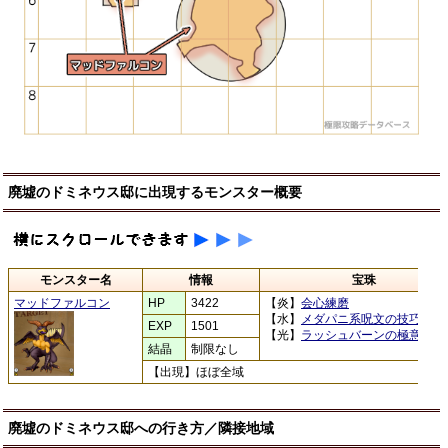
廃墟のドミネウス邸に出現するモンスター概要
モンスター名
情報
宝珠
マッドファルコン
HP
3422
【炎】
会心練磨
【水】
メダパニ系呪文の技巧
EXP
1501
【光】
ラッシュバーンの極意
結晶
制限なし
【出現】ほぼ全域
廃墟のドミネウス邸への行き方／隣接地域