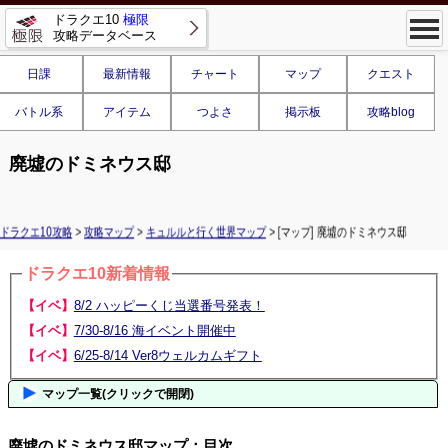
ドラクエ10
極限
攻略データベース
日課
最新情報
チャート
マップ
クエスト
バトル系
アイテム
つよさ
掲示板
攻略blog
廃墟のドミネウス邸
ドラクエ10攻略
>
攻略マップ
>
キュルルと行く世界マップ
> [マップ] 廃墟のドミネウス邸
ドラクエ10新着情報
【イベ】
8/2 ハッピーくじ当選番号発表！
【イベ】
7/30-8/16 海イベント開催中
【イベ】
6/25-8/14 Ver8ウェルカムギフト
マップ一覧(クリックで開閉)
廃墟のドミネウス邸マップ：目次