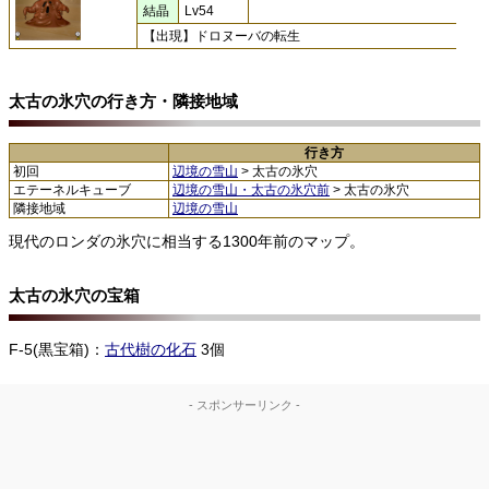
結晶
Lv54
【出現】ドロヌーバの転生
太古の氷穴の行き方・隣接地域
行き方
初回
辺境の雪山
> 太古の氷穴
エテーネルキューブ
辺境の雪山・太古の氷穴前
> 太古の氷穴
隣接地域
辺境の雪山
現代のロンダの氷穴に相当する1300年前のマップ。
太古の氷穴の宝箱
F-5(黒宝箱)：
古代樹の化石
3個
- スポンサーリンク -