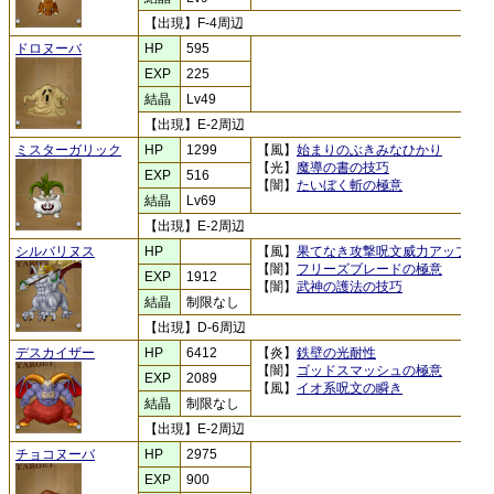
【出現】F-4周辺
ドロヌーバ
HP
595
EXP
225
結晶
Lv49
【出現】E-2周辺
ミスターガリック
HP
1299
【風】
始まりのぶきみなひかり
【光】
魔導の書の技巧
EXP
516
【闇】
たいぼく斬の極意
結晶
Lv69
【出現】E-2周辺
シルバリヌス
HP
【風】
果てなき攻撃呪文威力アップ
【闇】
フリーズブレードの極意
EXP
1912
【闇】
武神の護法の技巧
結晶
制限なし
【出現】D-6周辺
デスカイザー
HP
6412
【炎】
鉄壁の光耐性
【闇】
ゴッドスマッシュの極意
EXP
2089
【風】
イオ系呪文の瞬き
結晶
制限なし
【出現】E-2周辺
チョコヌーバ
HP
2975
EXP
900