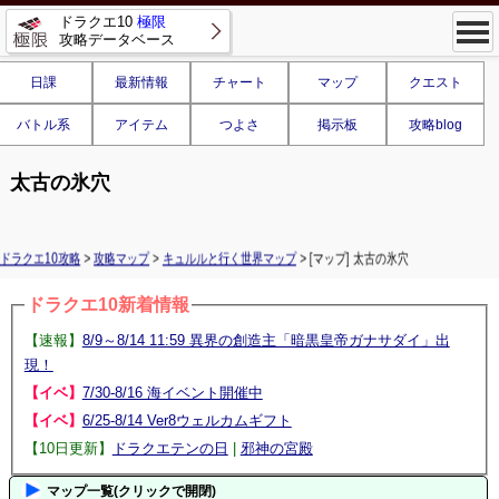
ドラクエ10
極限
攻略データベース
日課
最新情報
チャート
マップ
クエスト
バトル系
アイテム
つよさ
掲示板
攻略blog
太古の氷穴
ドラクエ10攻略
>
攻略マップ
>
キュルルと行く世界マップ
> [マップ] 太古の氷穴
ドラクエ10新着情報
【速報】
8/9～8/14 11:59 異界の創造主「暗黒皇帝ガナサダイ」出
現！
【イベ】
7/30-8/16 海イベント開催中
【イベ】
6/25-8/14 Ver8ウェルカムギフト
【10日更新】
ドラクエテンの日
|
邪神の宮殿
マップ一覧(クリックで開閉)