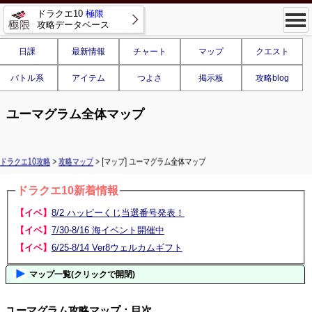
ドラクエ10
極限
攻略データベース
日課
最新情報
チャート
マップ
クエスト
バトル系
アイテム
つよさ
掲示板
攻略blog
ユーマグラム全体マップ
ドラクエ10攻略
>
攻略マップ
> [マップ] ユーマグラム全体マップ
ドラクエ10新着情報
【イベ】
8/2 ハッピーくじ当選番号発表！
【イベ】
7/30-8/16 海イベント開催中
【イベ】
6/25-8/14 Ver8ウェルカムギフト
マップ一覧(クリックで開閉)
ユーマグラム攻略マップ：目次