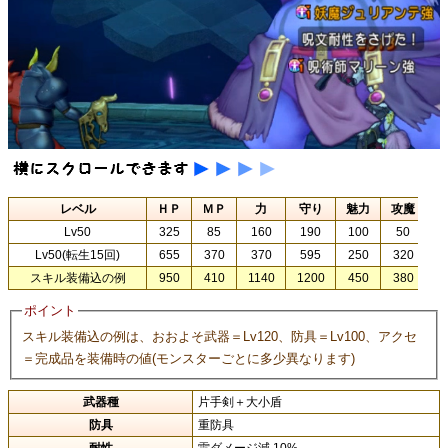
レベル
ＨＰ
ＭＰ
力
守り
魅力
攻魔
回
Lv50
325
85
160
190
100
50
5
Lv50(転生15回)
655
370
370
595
250
320
2
スキル装備込の例
950
410
1140
1200
450
380
3
ポイント
スキル装備込の例は、おおよそ武器＝Lv120、防具＝Lv100、アクセ
＝完成品を装備時の値(モンスターごとに多少異なります)
武器種
片手剣＋大小盾
防具
重防具