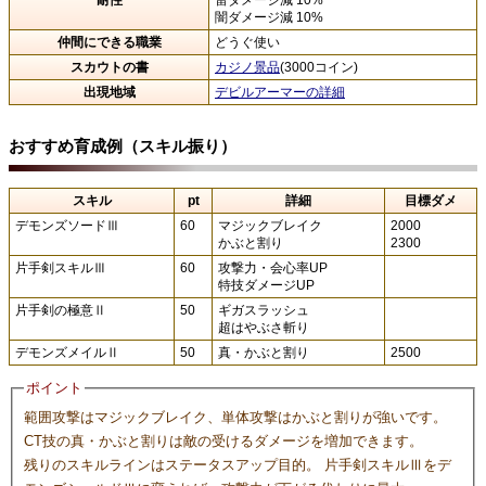
耐性
雷ダメージ減 10%
闇ダメージ減 10%
仲間にできる職業
どうぐ使い
スカウトの書
カジノ景品
(3000コイン)
出現地域
デビルアーマーの詳細
おすすめ育成例（スキル振り）
スキル
pt
詳細
目標ダメ
デモンズソードⅢ
60
マジックブレイク
2000
かぶと割り
2300
片手剣スキルⅢ
60
攻撃力・会心率UP
特技ダメージUP
片手剣の極意Ⅱ
50
ギガスラッシュ
超はやぶさ斬り
デモンズメイルⅡ
50
真・かぶと割り
2500
ポイント
範囲攻撃はマジックブレイク、単体攻撃はかぶと割りが強いです。
CT技の真・かぶと割りは敵の受けるダメージを増加できます。
残りのスキルラインはステータスアップ目的。 片手剣スキルⅢをデ