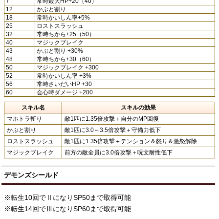
7
常時最大HP+20（40）
12
かぶと割り
18
常時かいしん率+5%
25
ロストスラッシュ
32
常時ちから+25（50）
40
マジックブレイク
43
かぶと割り +30%
48
常時ちから+30（60）
50
マジックブレイク +300
52
常時かいしん率 +3%
56
常時さいだいHP +30
60
会心時ダメージ +200
スキル名
スキルの効果
マホトラ斬り
敵1匹に1.35倍攻撃＋自分のMP回復
かぶと割り
敵1匹に3.0～3.5倍攻撃＋守備力低下
ロストスラッシュ
敵1匹に1.35倍攻撃＋テンション＆怒り＆激怒解除
マジックブレイク
前方の敵全員に3.0倍攻撃＋呪文耐性低下
デモンズシールド
※転生10回でⅡになりSP50まで取得可能
※転生14回でⅢになりSP60まで取得可能