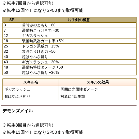
※転生7回目から選択可能
※転生12回でⅡになりSP50まで取得可能
SP
片手剣の極意
3
常時みのまもり +80
7
装備時こうげき力 +30
12
ギガスラッシュ
18
装備時武器ガード率 +5%
25
ドラゴン系威力 +15%
32
常時こうげき力 +50
40
超はやぶさ斬り
43
ギガスラッシュ +30%
48
装備時特技ダメージ +50
50
超はやぶさ斬り +36%
スキル名
スキルの効果
ギガスラッシュ
周囲に光属性ダメージ
超はやぶさ斬り
対象に4回攻撃
デモンズメイル
※転生8回目から選択可能
※転生13回でⅡになりSP50まで取得可能