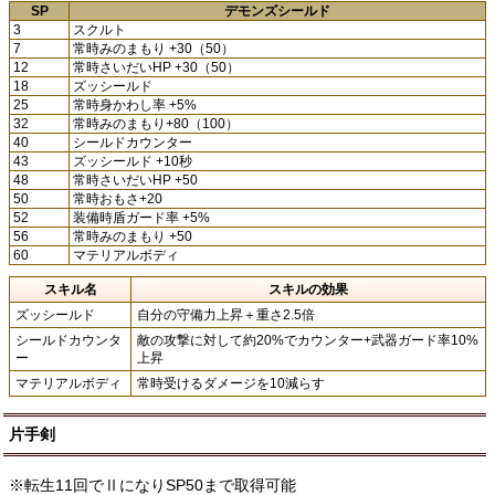
SP
デモンズシールド
3
スクルト
7
常時みのまもり +30（50）
12
常時さいだいHP +30（50）
18
ズッシールド
25
常時身かわし率 +5%
32
常時みのまもり+80（100）
40
シールドカウンター
43
ズッシールド +10秒
48
常時さいだいHP +50
50
常時おもさ+20
52
装備時盾ガード率 +5%
56
常時みのまもり +50
60
マテリアルボディ
スキル名
スキルの効果
ズッシールド
自分の守備力上昇＋重さ2.5倍
シールドカウンタ
敵の攻撃に対して約20%でカウンター+武器ガード率10%
ー
上昇
マテリアルボディ
常時受けるダメージを10減らす
片手剣
※転生11回でⅡになりSP50まで取得可能