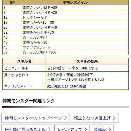
SP
デモンズメイル
3
常時さいだいＭＰ+30
7
常時さいだいＨＰ+20
12
ビッグシールド
18
常時ちから+15（30）
25
常時さいだいＨＰ+40
32
常時みかわし率+5%
40
真・かぶと割り
43
常時ちから +30
48
マテリアルハート
50
真・かぶと割り +300
スキル名
スキルの効果
ビッグシールド
自分の盾ガード率を1.8倍にする
真・かぶとわり
4.0倍攻撃＋守備力2段階低下
＋被ダメージ1.5倍（20秒間）CT50
マテリアルハート
敵が死ぬたびにMP5回復
仲間モンスター関連リンク
仲間モンスターのトップページ
転生となつき度上げ
転生後に選べるスキル
レベルアップ
装備品