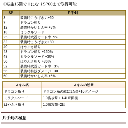
※転生15回でⅢになりSP60まで取得可能
SP
片手剣
3
装備時こうげき力+50
7
ドラゴン斬り
12
装備時かいしん率 +3%
18
ミラクルソード
25
装備時武器ガード率+5%
32
装備時こうげき力+80
40
はやぶさ斬り
43
ドラゴン斬り +150%
48
ミラクルソード +30%
50
はやぶさ斬り +36%
52
装備時武器ガード率 +3%
56
装備時特技ダメージ +30
60
装備時かいしん率 +5%
スキル名
スキルの効果
ドラゴン斬り
ドラゴン系の敵に1.5倍+10ダメージ
ミラクルソード
1.0倍攻撃＋1/4HP回復
はやぶさ斬り
1.0倍攻撃×2回
片手剣の極意