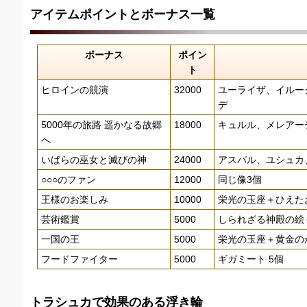
アイテムポイントとボーナス一覧
ボーナス
ポイン
ト
ヒロインの競演
32000
ユーライザ、イルー
デ
5000年の旅路 遥かなる故郷
18000
キュルル、メレアー
へ
いばらの巫女と滅びの神
24000
アスバル、ユシュカ
○○○のファン
12000
同じ像3個
王様のお楽しみ
10000
栄光の玉座＋ひえた
芸術鑑賞
5000
しられざる神殿の絵
一国の王
5000
栄光の玉座＋黄金の
フードファイター
5000
ギガミート 5個
トラシュカで効果のある浮き輪