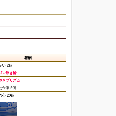
報酬
かい 2個
ゴン浮き輪
やきプリズム
た金庫 5個
心 20個