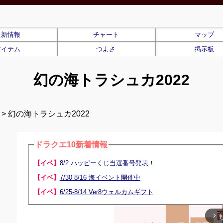
最新情報
チャート
マップ
アイテム
つよさ
掲示板
幻の海トラシュカ2022
> 幻の海トラシュカ2022
ドラクエ10新着情報
【イベ】
8/2 ハッピーくじ当選番号発表！
【イベ】
7/30-8/16 海イベント開催中
【イベ】
6/25-8/14 Ver8ウェルカムギフト
arrow_forward_ios