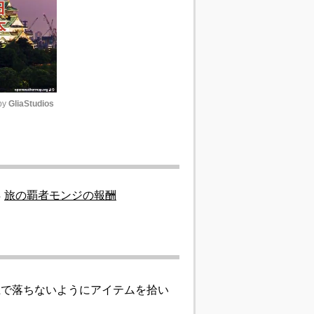
y 
GliaStudios
Unmute
旅の覇者モンジの報酬
！船の上で落ちないようにアイテムを拾い