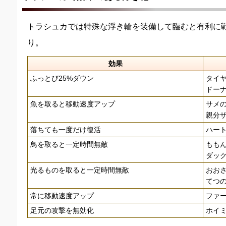
トラシュカでは特殊な浮き輪を装備して臨むと有利に
り。
効果
ふっとび25%ダウン
タイヤ
ドーナ
魚を取ると移動速度アップ
サメの
親分ザ
落ちても一度だけ復活
ハート
鳥を取ると一定時間無敵
ももん
ダック
光るものを取ると一定時間無敵
おおさ
てつの
常に移動速度アップ
ファー
足元の攻撃を無効化
ホイミ