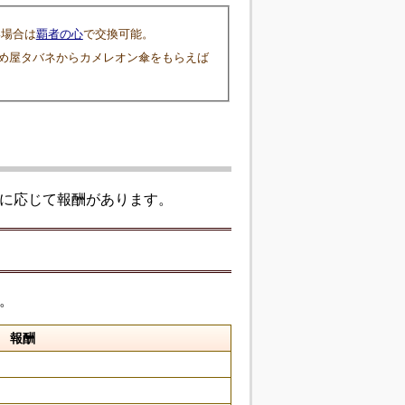
い場合は
覇者の心
で交換可能。
め屋タバネからカメレオン傘をもらえば
アに応じて報酬があります。
。
報酬