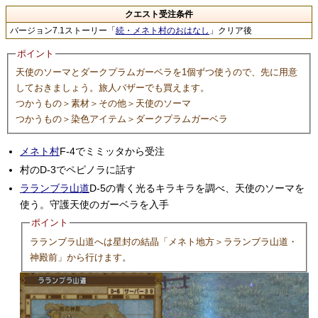
クエスト受注条件
バージョン7.1ストーリー「
続・メネト村のおはなし
」クリア後
ポイント
天使のソーマとダークプラムガーベラを1個ずつ使うので、先に用意
しておきましょう。旅人バザーでも買えます。
つかうもの＞素材＞その他＞天使のソーマ
つかうもの＞染色アイテム＞ダークプラムガーベラ
メネト村
F-4でミミッタから受注
村のD-3でペピノラに話す
ラランブラ山道
D-5の青く光るキラキラを調べ、天使のソーマを
使う。守護天使のガーベラを入手
ポイント
ラランブラ山道へは星封の結晶「メネト地方＞ラランブラ山道・
神殿前」から行けます。