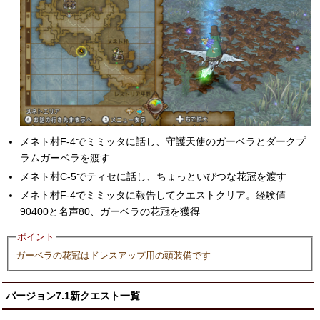
メネト村F-4でミミッタに話し、守護天使のガーベラとダークプ
ラムガーベラを渡す
メネト村C-5でティセに話し、ちょっといびつな花冠を渡す
メネト村F-4でミミッタに報告してクエストクリア。経験値
90400と名声80、ガーベラの花冠を獲得
ポイント
ガーベラの花冠はドレスアップ用の頭装備です
バージョン7.1新クエスト一覧