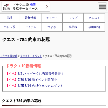
ドラクエ10
極限
攻略データベース
日課
最新情報
チャート
マップ
クエスト
バトル系
アイテム
つよさ
掲示板
攻略blog
クエスト784 約束の花冠
ドラクエ10攻略
>
クエスト・イベント
> クエスト784 約束の花冠
ドラクエ10新着情報
【イベ】
8/2 ハッピーくじ当選番号発表！
【イベ】
7/30-8/16 海イベント開催中
【イベ】
6/25-8/14 Ver8ウェルカムギフト
クエスト784 約束の花冠