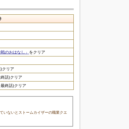
件
）
決戦のおはなし」
をクリア
)クリア
終話)クリア
最終話)クリア
していないとストームカイザーの職業クエ