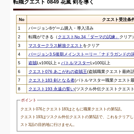
転職クエスト 0849 花嵐 剣を導く
No
クエスト受注条
1
バージョン8ゲーム購入・導入済み
2
転職ができる（
クエストNo.34「ダーマの試練」
クリア
3
マスタークラス解放クエスト
をクリア
4
バージョン3.5後期メインストーリー「ナドラガンドの
5
盗賊
Lv100以上＋
バトルマスター
Lv100以上
6
クエスト076 あこがれの盗賊王
(盗賊職業クエスト最終話
7
クエスト183 剣となる者
(バトルマスター職業クエスト最
8
クエスト193 永遠の誓い
(ツスクル外伝クエストクエスト
ポイント
クエスト076とクエスト183はともに職業クエストの第5話。
クエスト193はツスクル外伝クエストの第5話で、これをクリア
スト3話の目的地に行けません。