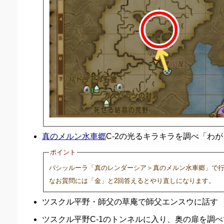
真のメルン水車郷
C-2の光るキラキラを調べ「わ
ポイント
バシッルーラ「真のレンダーシア＞真のメルン水車郷」で
なお質問には「金」と2回答えるとやり直しになります。
ツスクル平野・師父の草庵で師父エンスウに話す
ツスクル平野C-1のトンネルに入り、奥の扉を調