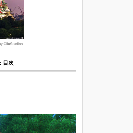
y 
GliaStudios
Unmute
：目次