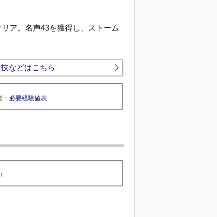
リア。名声43を獲得し、ストーム
特技などはこちら
考：
必要経験値表
！