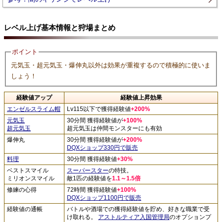
レベル上げ基本情報と狩場まとめ
ポイント
元気玉・超元気玉・爆伸丸以外は効果が重複するので積極的に使いま
しょう！
経験値アップ
経験値上昇効果
エンゼルスライム帽
Lv115以下で獲得経験値
+200%
元気玉
30分間 獲得経験値が
+100%
超元気玉
超元気玉は仲間モンスターにも有効
爆伸丸
30分間 獲得経験値が
+200%
DQXショップ330円で販売
料理
30分間 獲得経験値
+30%
ベストスマイル
スーパースター
の特技。
ミリオンスマイル
敵1匹の経験値を
1.1～1.5倍
修練の心得
72時間 獲得経験値
+100%
DQXショップ1100円で販売
経験値の通帳
バトルや酒場での獲得経験値を貯め、好きな職業で受
け取れる。
アストルティア入国管理局
のオプションプ