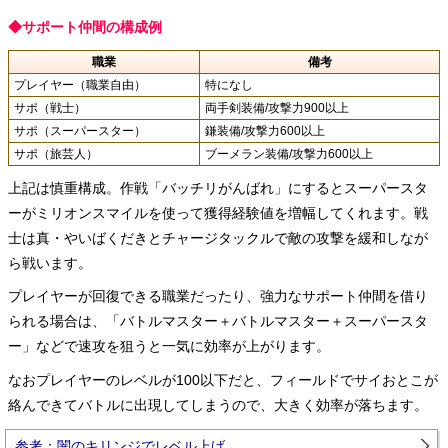
◆サポート仲間の構成例
職業
備考
プレイヤー（職業自由）
特になし
サポ（戦士）
両手剣装備/攻撃力900以上
サポ（スーパースター）
鎌装備/攻撃力600以上
サポ（旅芸人）
ブーメラン装備/攻撃力600以上
上記は慎重構成。作戦「バッチリがんばれ」にするとスーパースタ
ーがミリオンスマイルを使って獲得経験値を増幅してくれます。戦
士は真・やいばくだきとチャージタックルで敵の攻撃を緩和しなが
ら戦います。
プレイヤーが回復できる職業だったり、強力なサポート仲間を借り
られる場合は、「バトルマスター＋バトルマスター＋スーパースタ
ー」などで速攻を狙うと一気に効率が上がります。
なおプレイヤーのレベルが100以下だと、フィールドでサイおとこが
絡んできてバトルに出現してしまうので、大きく効率が落ちます。
参考：闇のキリンジでレベル上げ