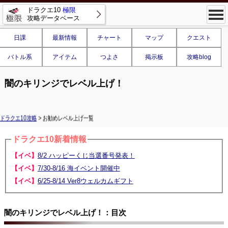
ドラクエ10
極限
攻略データベース
日課
最新情報
チャート
マップ
クエスト
バトル系
アイテム
つよさ
掲示板
攻略blog
闇のキリンジでレベル上げ！
ドラクエ10攻略
> お勧めレベル上げ一覧
ドラクエ10新着情報
【イベ】
8/2 ハッピーくじ当選番号発表！
【イベ】
7/30-8/16 海イベント開催中
【イベ】
6/25-8/14 Ver8ウェルカムギフト
闇のキリンジでレベル上げ！：目次