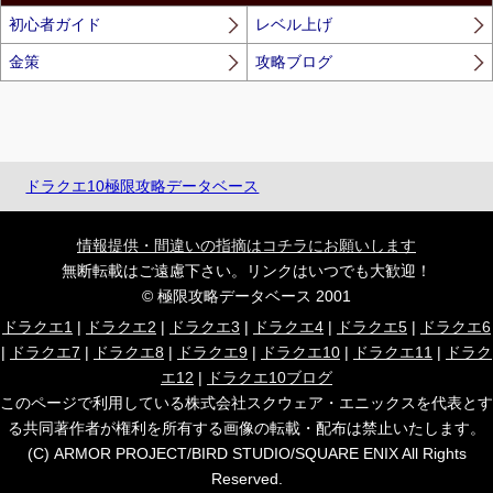
初心者ガイド
レベル上げ
金策
攻略ブログ
ドラクエ10極限攻略データベース
情報提供・間違いの指摘はコチラにお願いします
無断転載はご遠慮下さい。リンクはいつでも大歓迎！
© 極限攻略データベース 2001
ドラクエ1
|
ドラクエ2
|
ドラクエ3
|
ドラクエ4
|
ドラクエ5
|
ドラクエ6
|
ドラクエ7
|
ドラクエ8
|
ドラクエ9
|
ドラクエ10
|
ドラクエ11
|
ドラク
エ12
|
ドラクエ10ブログ
このページで利用している株式会社スクウェア・エニックスを代表とす
る共同著作者が権利を所有する画像の転載・配布は禁止いたします。
(C) ARMOR PROJECT/BIRD STUDIO/SQUARE ENIX All Rights
Reserved.