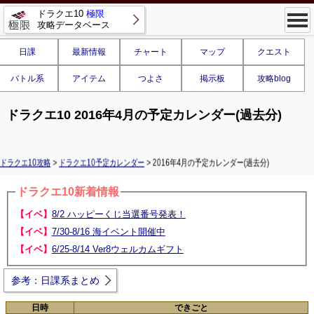
ドラクエ10
極限
攻略データベース
日課
最新情報
チャート
マップ
クエスト
バトル系
アイテム
つよさ
掲示板
攻略blog
ドラクエ10 2016年4月の予定カレンダー(過去分)
ドラクエ10攻略
>
ドラクエ10予定カレンダー
> 2016年4月の予定カレンダー(過去分)
ドラクエ10新着情報
【イベ】
8/2 ハッピーくじ当選番号発表！
【イベ】
7/30-8/16 海イベント開催中
【イベ】
6/25-8/14 Ver8ウェルカムギフト
参考：日課系まとめ
日時
できごと