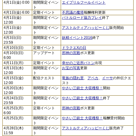
4月1日(金) 0:00
期間限定イベン
エイプリルフールイベント
ト
4月1日(金) 6:00
定期イベント
不思議の魔塔
報酬権利更新
4月1日(金)
期間限定イベン
バトルロード協力プレイ
終了
12:00
ト
4月1日(金)
期間限定イベン
アストルティアハッピーくじ
販売開始
12:00
ト
4月3日(日)
期間限定イベン
妖精イベント2016
終了
23:59
ト
4月10日(日)
定期イベント
ドラクエXの日
4月10日(日)
アップデート
邪神の宮殿
ボス更新
6:00
4月11日(月)
定期イベント
幸せのご近所バトン
出現
4月13日(水)
期間限定イベン
お宝の写真
更新
12:00
ト
4月15日(金)
配信クエスト
竜族の隠れ里
、
アペカ
、
イーサ
の外伝クエ
12:00
スト
4月20日(水)
期間限定イベン
やさい三銃士 大収穫祭！
開始
12:00
ト
4月24日(日)
期間限定イベン
やさい三銃士 大収穫祭！
終了
23:59
ト
4月25日(月)
定期イベント
邪神の宮殿
ボス更新
6:00
4月25日(月)
期間限定イベン
やさい三銃士 大収穫祭！
報酬受付開始
ト
4月28日(木)
期間限定イベン
アストルティアハッピーくじ
販売終了
11:59
ト