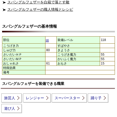
スパングルフェザーを白箱で落とす敵
スパングルフェザーの職人情報とレシピ
スパングルフェザーの基本情報
部位
装備レベル
118
頭
こうげき力
すばやさ
しゅび力
80
きようさ
さいだいＨＰ
こうげき魔力
55
さいだいＭＰ
かいふく魔力
55
おしゃれさ
61
おもさ
15
特殊効果
備考
スパングルフェザーを装備できる職業
旅芸人
レンジャー
スーパースター
踊り子
遊び人