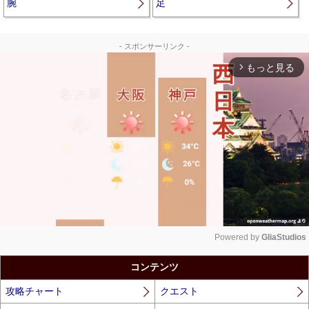
腕
足
- スポンサーリンク -
もっと見る
arrow_forward_ios
Powered by 
GliaStudios
Unmute
コンテンツ
攻略チャート
クエスト