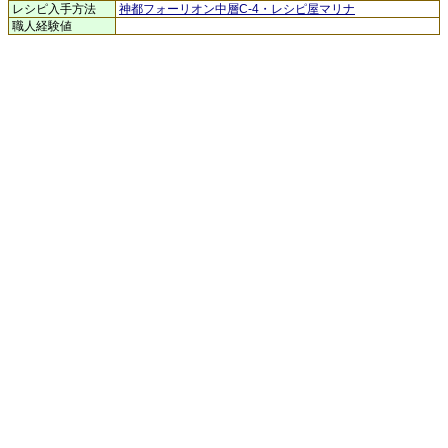
レシピ入手方法
神都フォーリオン中層C-4・レシピ屋マリナ
職人経験値