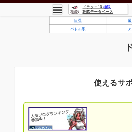
ドラクエ10
極限
攻略データベース
日課
最
バトル系
ア
使えるサ