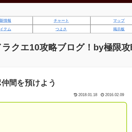
新情報
チャート
マップ
イテム
つよさ
掲示板
ドラクエ10攻略ブログ！by極限攻
ポ仲間を預けよう
2018.01.18
2016.02.09