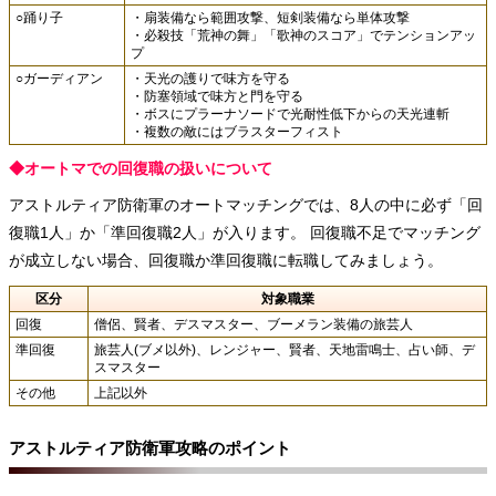
○踊り子
・扇装備なら範囲攻撃、短剣装備なら単体攻撃
・必殺技「荒神の舞」「歌神のスコア」でテンションアッ
プ
○ガーディアン
・天光の護りで味方を守る
・防塞領域で味方と門を守る
・ボスにプラーナソードで光耐性低下からの天光連斬
・複数の敵にはブラスターフィスト
◆オートマでの回復職の扱いについて
アストルティア防衛軍のオートマッチングでは、8人の中に必ず「回
復職1人」か「準回復職2人」が入ります。 回復職不足でマッチング
が成立しない場合、回復職か準回復職に転職してみましょう。
区分
対象職業
回復
僧侶、賢者、デスマスター、ブーメラン装備の旅芸人
準回復
旅芸人(ブメ以外)、レンジャー、賢者、天地雷鳴士、占い師、デ
スマスター
その他
上記以外
アストルティア防衛軍攻略のポイント