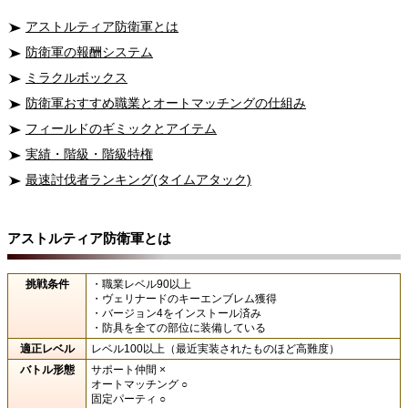
アストルティア防衛軍とは
防衛軍の報酬システム
ミラクルボックス
防衛軍おすすめ職業とオートマッチングの仕組み
フィールドのギミックとアイテム
実績・階級・階級特権
最速討伐者ランキング(タイムアタック)
アストルティア防衛軍とは
挑戦条件
・職業レベル90以上
・ヴェリナードのキーエンブレム獲得
・バージョン4をインストール済み
・防具を全ての部位に装備している
適正レベル
レベル100以上（最近実装されたものほど高難度）
バトル形態
サポート仲間 ×
オートマッチング ○
固定パーティ ○