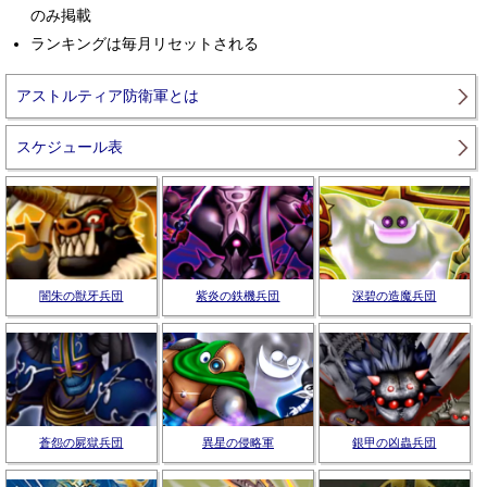
のみ掲載
ランキングは毎月リセットされる
アストルティア防衛軍とは
スケジュール表
闇朱の獣牙兵団
紫炎の鉄機兵団
深碧の造魔兵団
蒼怨の屍獄兵団
異星の侵略軍
銀甲の凶蟲兵団