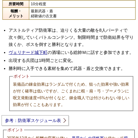
所要時間
10分程度
報酬・
最新武器・盾
メリット
経験値の古文書
アストルティア防衛軍は、迫りくる大量の敵を8人パーティで
次々倒していくバトルコンテンツ。制限時間まで防衛結界を守り
抜くか、ボスを倒すと勝利となります。
ヴェリナード城下町
の酒場にいる総帥Ｍに話すと参加できます。
出現する兵団は1時間ごとに変化。
勝利時に入手できる素材を集めて武器・盾と交換できます。
ポイント
装備品の錬金効果はランダムで付くため、狙った効果や強い効果
が付く確率は低いですが、ごくまれに棍・扇・弓・ブーメランに
呪文発動速度+6%が付くなど、錬金職人では付けられない珍しい
効果が付くこともあります。
参考：防衛軍スケジュール表
ポイント