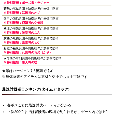
※特別報酬：ポーズ書・ラジャー
蒼怨の屍獄兵団を防衛結界が無傷で防衛
※特別報酬：武骸将のオノ
銀甲の凶蟲兵団を防衛結界が無傷で防衛
※特別報酬：崩撃将のクモ脚
翠煙の海妖兵団を防衛結界が無傷で防衛
※特別報酬：波皇将のこん
灰塵の竜鱗兵団を防衛結界が無傷で防衛
※特別報酬：豪雷将のヒゲ
彩虹の粘塊兵団を防衛結界が無傷で防衛
※特別報酬：死剣将の背光（かさ）
★芳墨の華烈兵団を防衛結界が無傷で防衛
※特別報酬：堕天将の杖
★印はバージョン7.6後期で追加
※無傷防衛のアイテムは素材と交換でも入手可能です
最速討伐者ランキング(タイムアタック)
各ボスごとに最速討伐パーティが分かる
上位200位までは冒険者の広場で見られるが、ゲーム内では1位