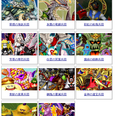
翠煙の海妖兵団
灰塵の竜鱗兵団
彩虹の粘塊兵団
芳墨の華烈兵団
白雲の冥翼兵団
腐緑の樹葬兵団
青鮮の菜果兵団
鋼塊の重滅兵団
金神の遺宝兵団