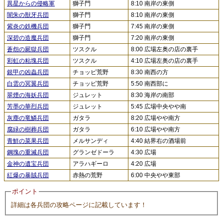
異星からの侵略軍
獅子門
8:10 南岸の東側
闇朱の獣牙兵団
獅子門
8:10 南岸の東側
紫炎の鉄機兵団
獅子門
7:45 南岸の東側
深碧の造魔兵団
獅子門
7:20 南岸の東側
蒼怨の屍獄兵団
ツスクル
8:00 広場左奥の店の裏手
彩虹の粘塊兵団
ツスクル
4:10 広場左奥の店の裏手
銀甲の凶蟲兵団
チョッピ荒野
8:30 南西の方
白雲の冥翼兵団
チョッピ荒野
5:50 南西部に
翠煙の海妖兵団
ジュレット
8:30 海岸の南部
芳墨の華烈兵団
ジュレット
5:45 広場中央やや南
灰塵の竜鱗兵団
ガタラ
8:20 広場やや南方
腐緑の樹葬兵団
ガタラ
6:10 広場やや南方
青鮮の菜果兵団
メルサンディ
4:40 結界右の酒場前
鋼塊の重滅兵団
グランゼドーラ
4:30 広場
金神の遺宝兵団
アラハギーロ
4:20 広場
紅爆の暴賊兵団
赤熱の荒野
6:00 中央やや東部
ポイント
詳細は各兵団の攻略ページに記載しています！