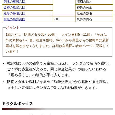
鋼塊の重滅兵団
壊崩の鉄片
金神の遺宝兵団
神異の黄金
紅爆の暴賊兵団
紅蓮の獣毛
冥黒の悪夢兵団
60
妖夢の貴石
ポイント
1戦ごとに「防衛メダル30～50個」「メイン素材5～11個」「それ以
外の素材各1～5個」程度を獲得。Ver7.6から異星からの侵略軍は最新
素材を落とさなくなりました。詳細は各兵団の攻略ページに記載して
います！
戦闘後に50%の確率で赤宝箱が出現し、ランダムで装備を獲得。
ごく稀に赤宝箱が光ると、同じ錬金効果が3つ揃ったいわゆる
「埋め尽くし」の装備が手に入ります。
防衛メダルや戦利品を集めて報酬交換員Yから武器や盾を獲得。
入手した装備にはランダムで3つの錬金効果が付きます。
ミラクルボックス