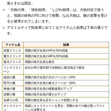
落とすかは固定。
「大砲の弾」「強化砲弾」「しびれ砲弾」は、大砲付近で使う
と、地面の緑色の円に向けて砲撃。なお大砲は、敵の攻撃を受け
ると破壊されてしまいます。
アストルティア防衛軍に出てくるアイテムと効果は下表の通りで
す。
アイテム名
効果
回復ドリンク
周囲の味方全員のHPを50%回復
魔力ドリンク
周囲の味方全員のMPを50%回復
復活ドリンク
周囲の味方全員を蘇生
リトライスト
自分が死亡後20秒で自動的に復活地点で蘇生
ーン
猛攻の書
周囲の味方全員の与ダメージが＋50%
堅守の書
周囲の味方全員の被ダメージが－80%
神速の書
周囲の味方全員の移動速度がアップ
加重の書
周囲の味方全員の重さがアップ
金縛りの札
周囲の敵全員を必ずショック状態にする
オトリストー
地面にオトリストーンを置き、周囲の全ての敵が怒ってスト
ン
ーンを攻撃する