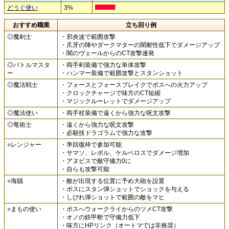
どうぐ使い
3%
おすすめ職業
立ち回り例
◎魔剣士
・邪炎波で範囲攻撃
・爪牙の陣やダークマターの闇耐性低下でダメージアップ
・闇のヴェールからのCT攻撃連発
◎バトルマスタ
・両手剣装備で強力な単体攻撃
ー
・ハンマー装備で範囲攻撃とスタンショット
◎魔法戦士
・フォースとフォースブレイクでボスへの火力アップ
・クロックチャージで味方のCT短縮
・マジックルーレットでダメージアップ
◎魔法使い
・両手杖装備で遠くから強力な呪文攻撃
◎竜術士
・遠くから強力な呪文攻撃
・必殺技ドラゴラムで強力な攻撃
○レンジャー
・準回復枠で参加可能
・サマソ、レボル、ケルベロスでダメージ増加
・アヌビスで敵守備力0に
・自らも攻撃可能
○海賊
・敵が出現する位置に予め大砲を設置
・ボスにスタン弾ショットでショックを与える
・しびれ弾ショットで範囲の敵をマヒ
○まもの使い
・ボスへウォークライからのツメCT攻撃
・オノの鉄甲斬で守備力低下
・味方にHPリンク（オートマでは非推奨）