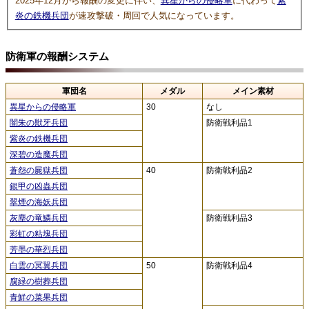
2025年12月から報酬の変更に伴い、
異星からの侵略軍
に代わって
紫
炎の鉄機兵団
が速攻撃破・周回で人気になっています。
防衛軍の報酬システム
軍団名
メダル
メイン素材
異星からの侵略軍
30
なし
闇朱の獣牙兵団
防衛戦利品1
紫炎の鉄機兵団
深碧の造魔兵団
蒼怨の屍獄兵団
40
防衛戦利品2
銀甲の凶蟲兵団
翠煙の海妖兵団
灰塵の竜鱗兵団
防衛戦利品3
彩虹の粘塊兵団
芳墨の華烈兵団
白雲の冥翼兵団
50
防衛戦利品4
腐緑の樹葬兵団
青鮮の菜果兵団