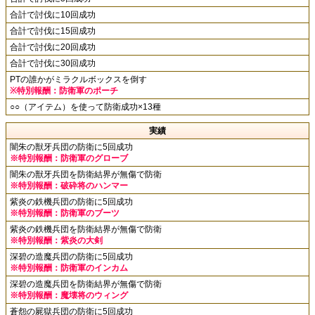
合計で討伐に10回成功
合計で討伐に15回成功
合計で討伐に20回成功
合計で討伐に30回成功
PTの誰かがミラクルボックスを倒す
※特別報酬：防衛軍のポーチ
○○（アイテム）を使って防衛成功×13種
実績
闇朱の獣牙兵団の防衛に5回成功
※特別報酬：防衛軍のグローブ
闇朱の獣牙兵団を防衛結界が無傷で防衛
※特別報酬：破砕将のハンマー
紫炎の鉄機兵団の防衛に5回成功
※特別報酬：防衛軍のブーツ
紫炎の鉄機兵団を防衛結界が無傷で防衛
※特別報酬：紫炎の大剣
深碧の造魔兵団の防衛に5回成功
※特別報酬：防衛軍のインカム
深碧の造魔兵団を防衛結界が無傷で防衛
※特別報酬：魔壊将のウィング
蒼怨の屍獄兵団の防衛に5回成功