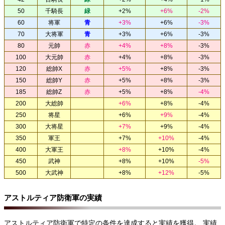
50
千騎長
緑
+2%
+6%
-2%
60
将軍
青
+3%
+6%
-3%
70
大将軍
青
+3%
+6%
-3%
80
元帥
赤
+4%
+8%
-3%
100
大元帥
赤
+4%
+8%
-3%
120
総帥X
赤
+5%
+8%
-3%
150
総帥Y
赤
+5%
+8%
-3%
185
総帥Z
赤
+5%
+8%
-4%
200
大総帥
+6%
+8%
-4%
250
将星
+6%
+9%
-4%
300
大将星
+7%
+9%
-4%
350
軍王
+7%
+10%
-4%
400
大軍王
+8%
+10%
-4%
450
武神
+8%
+10%
-5%
500
大武神
+8%
+12%
-5%
アストルティア防衛軍の実績
アストルティア防衛軍で特定の条件を達成すると実績を獲得。 実績