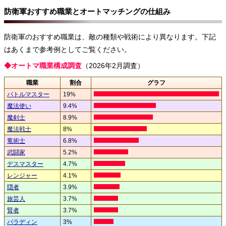
防衛軍おすすめ職業とオートマッチングの仕組み
防衛軍のおすすめ職業は、敵の種類や戦術により異なります。下記
はあくまで参考例としてご覧ください。
◆オートマ職業構成調査
（2026年2月調査）
職業
割合
グラフ
バトルマスター
19%
魔法使い
9.4%
魔剣士
8.9%
魔法戦士
8%
竜術士
6.8%
武闘家
5.2%
デスマスター
4.7%
レンジャー
4.1%
隠者
3.9%
旅芸人
3.7%
賢者
3.7%
パラディン
3%