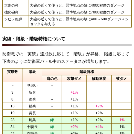
大砲の弾
大砲の近くで使うと、照準地点の敵に4000程度のダメージ
強化砲弾
大砲の近くで使うと、照準地点の敵に7000程度のダメージ
シビレ砲弾
大砲の近くで使うと、照準地点の敵に400～600ダメージ＋シ
ョックを与える
実績・階級・階級特権について
防衛戦での「実績」達成数に応じて「階級」が昇格。 階級に応じて
下表のように防衛軍バトル中のステータスが増加します。
実績数
階級
階級特権
肩の色
攻撃ダメ
移動速度
被ダメ
－
見習い
－
3
新兵
+1%
8
強兵
－
+1%
13
精兵
－
+1%
+2%
19
兵長
－
+1%
+2%
28
騎兵
緑
+1%
+2%
-1%
34
十騎長
緑
+2%
+4%
-1%
42
百騎長
緑
+2%
+4%
-1%