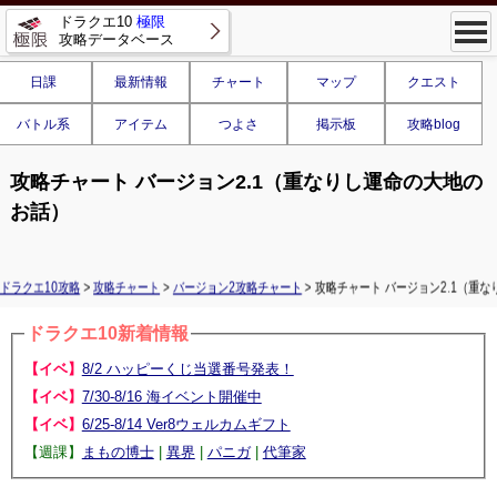
ドラクエ10
極限
攻略データベース
日課
最新情報
チャート
マップ
クエスト
バトル系
アイテム
つよさ
掲示板
攻略blog
攻略チャート バージョン2.1（重なりし運命の大地の
お話）
ドラクエ10攻略
>
攻略チャート
>
バージョン2攻略チャート
> 攻略チャート バージョン2.1（重
ドラクエ10新着情報
【イベ】
8/2 ハッピーくじ当選番号発表！
【イベ】
7/30-8/16 海イベント開催中
【イベ】
6/25-8/14 Ver8ウェルカムギフト
【週課】
まもの博士
|
異界
|
パニガ
|
代筆家