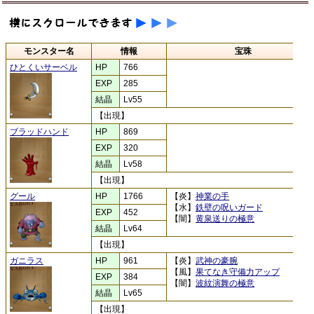
モンスター名
情報
宝珠
ひとくいサーベル
HP
766
EXP
285
結晶
Lv55
【出現】
ブラッドハンド
HP
869
EXP
320
結晶
Lv58
【出現】
グール
HP
1766
【炎】
神業の手
【水】
鉄壁の呪いガード
EXP
452
【闇】
黄泉送りの極意
結晶
Lv64
【出現】
ガニラス
HP
961
【炎】
武神の豪腕
【風】
果てなき守備力アップ
EXP
384
【闇】
波紋演舞の極意
結晶
Lv65
【出現】