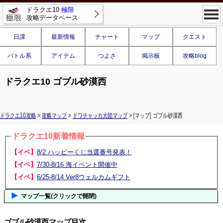
ドラクエ10
極限
攻略データベース
日課
最新情報
チャート
マップ
クエスト
バトル系
アイテム
つよさ
掲示板
攻略blog
ドラクエ10 ゴブル砂漠西
ドラクエ10攻略
>
攻略マップ
>
ドワチャッカ大陸マップ
> [マップ] ゴブル砂漠西
ドラクエ10新着情報
【イベ】
8/2 ハッピーくじ当選番号発表！
【イベ】
7/30-8/16 海イベント開催中
【イベ】
6/25-8/14 Ver8ウェルカムギフト
マップ一覧(クリックで開閉)
ゴブル砂漠西マップ目次