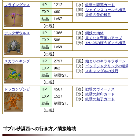
フライングデス
HP
1212
【水】
鉄壁の即死ガード
【闇】
シャインスコールの極意
EXP
460
【闇】
天使の矢の極意
結晶
Lv67
【出現】
デンタザウルス
HP
1366
【炎】
鋼鉄の肉体
【風】
果てなき守備力アップ
EXP
508
【光】
やいばのぼうぎょの極意
結晶
Lv69
【出現】
スカラベキング
HP
2797
【風】
始まりのキラキラポーン
【光】
ゴッドジャグリングの極意
EXP
962
【光】
スキャンダルの技巧
結晶
制限なし
【出現】
ドラゴンゾンビ
HP
4567
【炎】
戦場のヴィーナス
【水】
鉄壁の封印ガード
EXP
1527
【水】
鉄壁の魅了ガード
結晶
制限なし
【出現】
ゴブル砂漠西への行き方／隣接地域