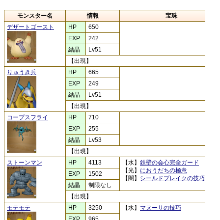
モンスター名
情報
宝珠
デザートゴースト
HP
650
EXP
242
結晶
Lv51
【出現】
りゅうき兵
HP
665
EXP
249
結晶
Lv51
【出現】
コープスフライ
HP
710
EXP
255
結晶
Lv53
【出現】
ストーンマン
HP
4113
【水】
鉄壁の会心完全ガード
【光】
におうだちの極意
EXP
1502
【闇】
シールドブレイクの技巧
結晶
制限なし
【出現】
モテモテ
HP
3250
【水】
マヌーサの技巧
EXP
965