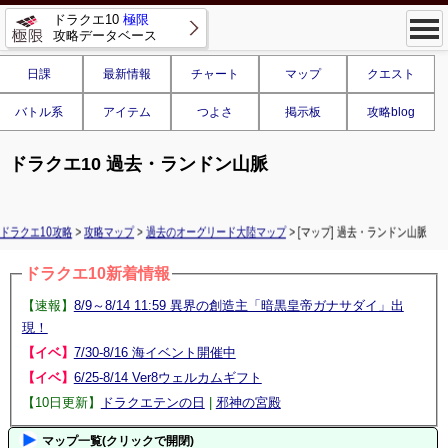
ドラクエ10
極限
攻略データベース
日課
最新情報
チャート
マップ
クエスト
バトル系
アイテム
つよさ
掲示板
攻略blog
ドラクエ10 過去・ランドン山脈
ドラクエ10攻略
>
攻略マップ
>
過去のオーグリード大陸マップ
> [マップ] 過去・ランドン山脈
ドラクエ10新着情報
【速報】
8/9～8/14 11:59 異界の創造主「暗黒皇帝ガナサダイ」出
現！
【イベ】
7/30-8/16 海イベント開催中
【イベ】
6/25-8/14 Ver8ウェルカムギフト
【10日更新】
ドラクエテンの日
|
邪神の宮殿
マップ一覧(クリックで開閉)