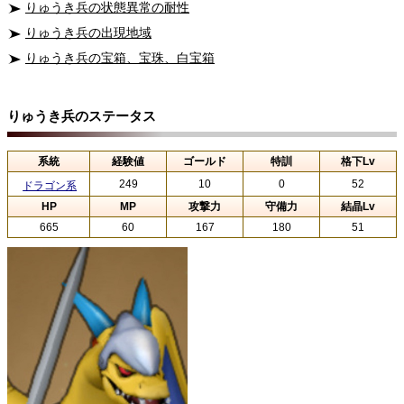
りゅうき兵の状態異常の耐性
りゅうき兵の出現地域
りゅうき兵の宝箱、宝珠、白宝箱
りゅうき兵のステータス
系統
経験値
ゴールド
特訓
格下Lv
249
10
0
52
ドラゴン系
HP
MP
攻撃力
守備力
結晶Lv
665
60
167
180
51