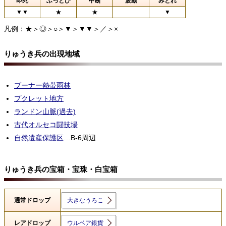
即死
ふっとび
中断
波動
みとれ
▼▼
★
★
▼
凡例：★＞◎＞○＞▼＞▼▼＞／＞×
りゅうき兵の出現地域
ブーナー熱帯雨林
プクレット地方
ランドン山脈(過去)
古代オルセコ闘技場
自然遺産保護区
…B-6周辺
りゅうき兵の宝箱・宝珠・白宝箱
通常ドロップ
大きなうろこ
レアドロップ
ウルベア銀貨