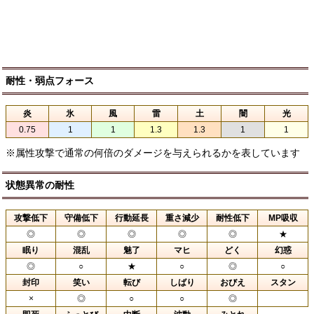
耐性・弱点フォース
炎
氷
風
雷
土
闇
光
0.75
1
1
1.3
1.3
1
1
※属性攻撃で通常の何倍のダメージを与えられるかを表しています
状態異常の耐性
攻撃低下
守備低下
行動延長
重さ減少
耐性低下
MP吸収
◎
◎
◎
◎
◎
★
眠り
混乱
魅了
マヒ
どく
幻惑
◎
○
★
○
◎
○
封印
笑い
転び
しばり
おびえ
スタン
×
◎
○
○
◎