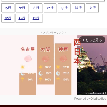
あ行
か行
さ行
た行
な行
は行
ま行
や行
ら行
わ行
- スポンサーリンク -
もっと見る
arrow_forward_ios
Powered by 
GliaStudios