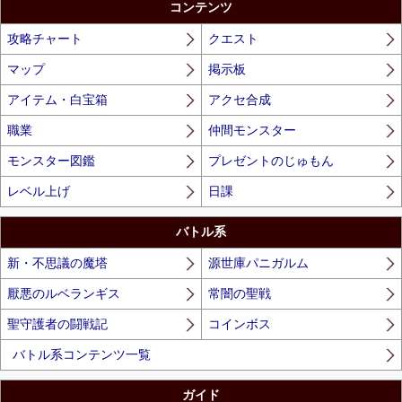
Unmute
コンテンツ
攻略チャート
クエスト
マップ
掲示板
アイテム・白宝箱
アクセ合成
職業
仲間モンスター
モンスター図鑑
プレゼントのじゅもん
レベル上げ
日課
バトル系
新・不思議の魔塔
源世庫パニガルム
厭悪のルベランギス
常闇の聖戦
聖守護者の闘戦記
コインボス
バトル系コンテンツ一覧
ガイド