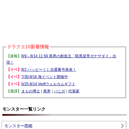
ドラクエ10新着情報
【速報】
8/9～8/14 11:59 異界の創造主「暗黒皇帝ガナサダイ」出
現！
【イベ】
8/2 ハッピーくじ当選番号発表！
【イベ】
7/30-8/16 海イベント開催中
【イベ】
6/25-8/14 Ver8ウェルカムギフト
【週課】
まもの博士
|
異界
|
パニガ
|
代筆家
モンスター一覧リンク
モンスター図鑑