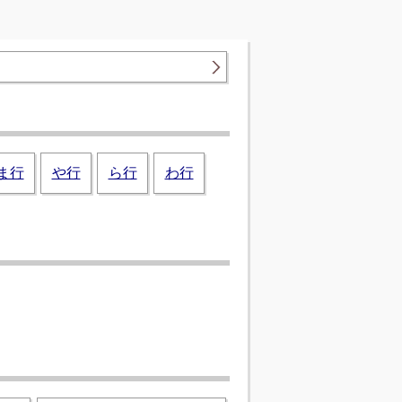
ま行
や行
ら行
わ行