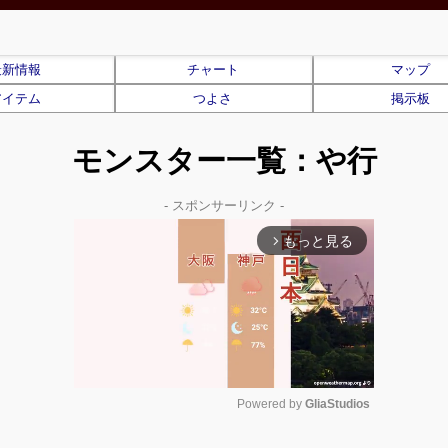
最新情報
チャート
マップ
アイテム
つよさ
掲示板
モンスター一覧：や行
- スポンサーリンク -
もっと見る
arrow_forward_ios
Powered by 
GliaStudios