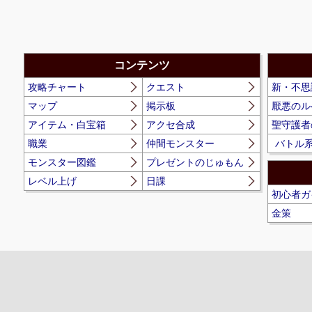
コンテンツ
攻略チャート
クエスト
新・不思
マップ
掲示板
厭悪のル
アイテム・白宝箱
アクセ合成
聖守護者
職業
仲間モンスター
バトル
モンスター図鑑
プレゼントのじゅもん
レベル上げ
日課
初心者ガ
金策