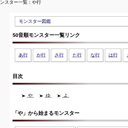
モンスター一覧：や行
Unmute
モンスター図鑑
50音順モンスター一覧リンク
あ行
か行
さ行
た行
な行
は行
目次
や
ゆ
よ
「や」から始まるモンスター