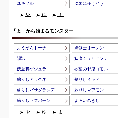
ユキフル
ゆめにゅうどう
や
ゆ
よ
「よ」から始まるモンスター
ようがんトーチ
妖剣士オーレン
陽獣
妖魔ジュリアンテ
妖魔将ゲジュラ
欲望の邪鬼ゴモル
蘇りしアラグネ
蘇りしイッド
蘇りしバサグランデ
蘇りしマアモン
蘇りしラズバーン
よろいのきし
や
ゆ
よ