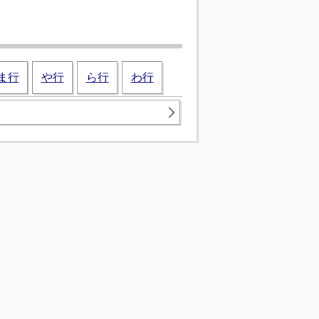
ま行
や行
ら行
わ行