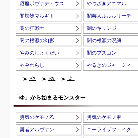
厄魔ポヴァディウス
やつざきアニマル
闇蜘蛛マルギト
闇芸人ルルルリーチ
闇の狂戦士
闇のキリンジ
闇の根源の幻影
闇の根源の呪縛
やみのしょくだい
闇のプスゴン
やみわらし
やるきのジャーミィ
や
ゆ
よ
「ゆ」から始まるモンスター
勇気のケモノ乙
勇気のケモノ甲
勇者アルヴァン
ユーライザフェイク