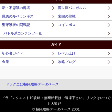
新・不思議の魔塔
源世庫パニガルム
厭悪のルベランギス
常闇の聖戦
聖守護者の闘戦記
コインボス
バトル系コンテンツ一覧
ガイド
初心者ガイド
レベル上げ
金策
攻略ブログ
ドラクエ10極限攻略データベース
ドラゴンクエスト10攻略：無断転載はご遠慮下さい。リンクはいつで
も大歓迎！
© 極限攻略データベース 2001