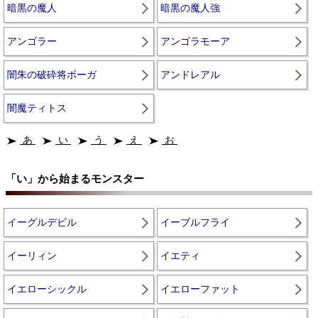
暗黒の魔人
暗黒の魔人強
アンゴラー
アンゴラモーア
闇朱の破砕将ボーガ
アンドレアル
闇魔ティトス
あ
い
う
え
お
「い」から始まるモンスター
イーグルデビル
イーブルフライ
イーリィン
イエティ
イエローシックル
イエローファット