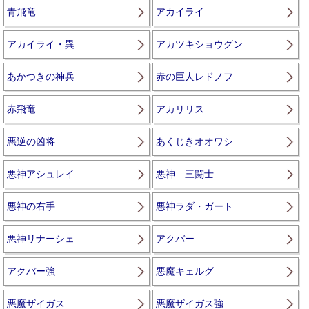
青飛竜
アカイライ
アカイライ・異
アカツキショウグン
あかつきの神兵
赤の巨人レドノフ
赤飛竜
アカリリス
悪逆の凶将
あくじきオオワシ
悪神アシュレイ
悪神 三闘士
悪神の右手
悪神ラダ・ガート
悪神リナーシェ
アクバー
アクバー強
悪魔キェルグ
悪魔ザイガス
悪魔ザイガス強