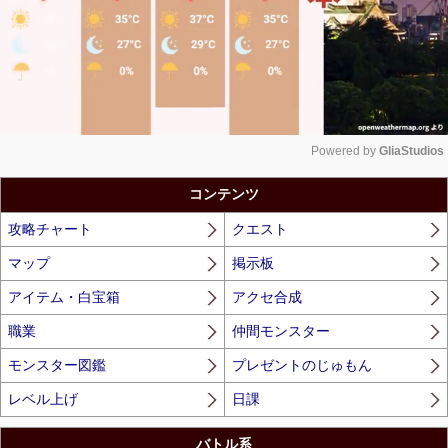
Powered by 
GliaStudios
Unmute
コンテンツ
攻略チャート
クエスト
マップ
掲示板
アイテム・白宝箱
アクセ合成
職業
仲間モンスター
モンスター図鑑
プレゼントのじゅもん
レベル上げ
日課
バトル系