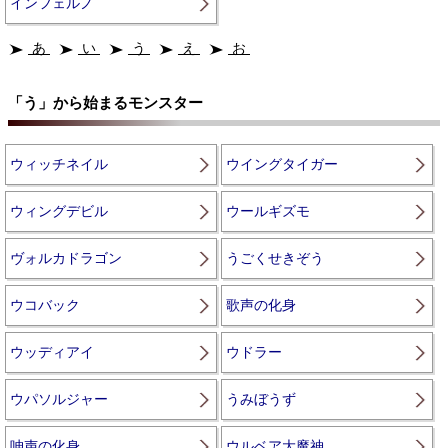
インフェルノ
あ
い
う
え
お
「う」から始まるモンスター
ウィッチネイル
ウイングタイガー
ウィングデビル
ウールギズモ
ヴォルカドラゴン
うごくせきぞう
ウコバック
歌声の化身
ウッディアイ
ウドラー
ウパソルジャー
うみぼうず
呻声の化身
ウルベア大魔神