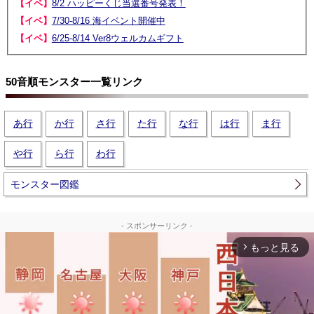
【イベ】
8/2 ハッピーくじ当選番号発表！
【イベ】
7/30-8/16 海イベント開催中
【イベ】
6/25-8/14 Ver8ウェルカムギフト
50音順モンスター一覧リンク
あ行
か行
さ行
た行
な行
は行
ま行
や行
ら行
わ行
モンスター図鑑
- スポンサーリンク -
もっと見る
arrow_forward_ios