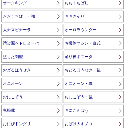
オークキング
おおくちばし
おおくちばし・強
おおさそり
大ナスビナーラ
オーロラウンダー
汚染源ヘドロヌーバ
お掃除マシン・白式
堕ちた剣聖
踊り神ボニータ
おどるほうせき
おどるほうせき・強
オニオーン
オニオーン・異
おにこぞう
おにこぞう・強
鬼棍蔵
おにこんぼう
おにびドングリ
おばけ大キノコ