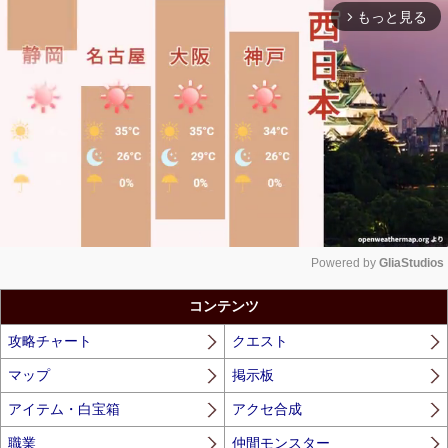
もっと見る
arrow_forward_ios
Powered by 
GliaStudios
Unmute
コンテンツ
攻略チャート
クエスト
マップ
掲示板
アイテム・白宝箱
アクセ合成
職業
仲間モンスター