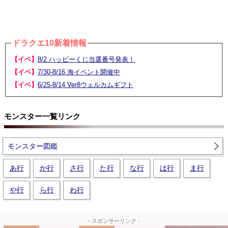
ドラクエ10新着情報
【イベ】
8/2 ハッピーくじ当選番号発表！
【イベ】
7/30-8/16 海イベント開催中
【イベ】
6/25-8/14 Ver8ウェルカムギフト
モンスター一覧リンク
モンスター図鑑
あ行
か行
さ行
た行
な行
は行
ま行
や行
ら行
わ行
- スポンサーリンク -