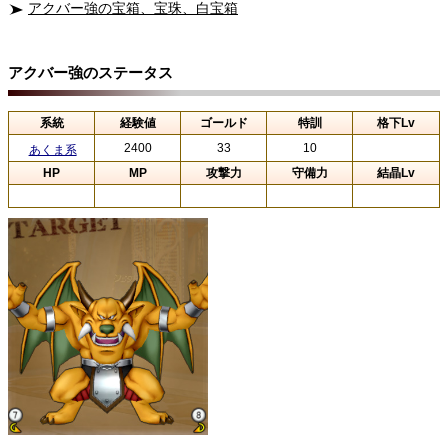
アクバー強の宝箱、宝珠、白宝箱
アクバー強のステータス
系統
経験値
ゴールド
特訓
格下Lv
2400
33
10
あくま系
HP
MP
攻撃力
守備力
結晶Lv