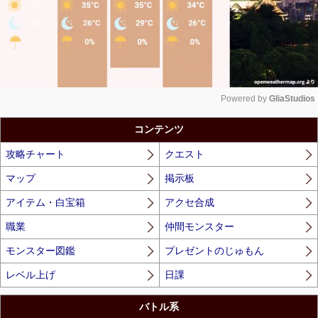
Powered by 
GliaStudios
Unmute
コンテンツ
攻略チャート
クエスト
マップ
掲示板
アイテム・白宝箱
アクセ合成
職業
仲間モンスター
モンスター図鑑
プレゼントのじゅもん
レベル上げ
日課
バトル系