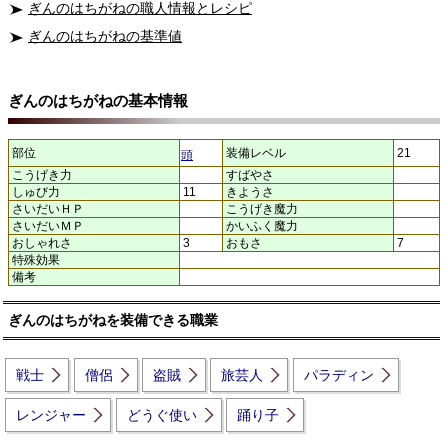
ぎんのはちがねの職人情報とレシピ
ぎんのはちがねの基準値
ぎんのはちがねの基本情報
部位
装備レベル
21
頭
こうげき力
すばやさ
しゅび力
11
きようさ
さいだいＨＰ
こうげき魔力
さいだいＭＰ
かいふく魔力
おしゃれさ
3
おもさ
7
特殊効果
備考
ぎんのはちがねを装備できる職業
戦士
僧侶
盗賊
旅芸人
パラディン
レンジャー
どうぐ使い
踊り子