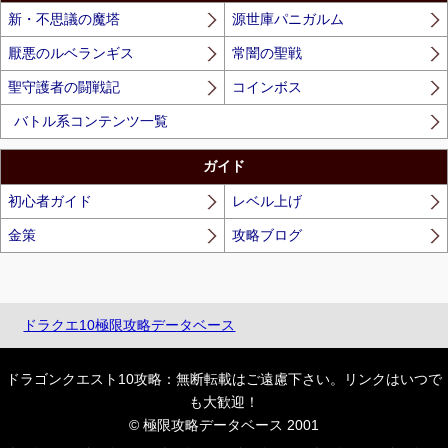
新・不思議の魔塔
源世庫パニガルム
厭悪のルベランギス
常闇の聖戦
聖守護者の闘戦記
コインボス
バトル系コンテンツ一覧
ガイド
初心者ガイド
レベル上げ
金策
攻略ブログ
ドラクエ10極限攻略データベース
ドラゴンクエスト10攻略：無断転載はご遠慮下さい。リンクはいつで
も大歓迎！
© 極限攻略データベース 2001