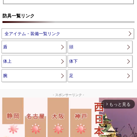
防具一覧リンク
全アイテム・装備一覧リンク
盾
頭
体上
体下
腕
足
- スポンサーリンク -
もっと見る
arrow_forward_ios