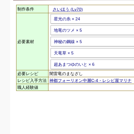
制作条件
さいほう (Lv70)
星光の糸 × 24
地竜のツメ × 5
必要素材
神秘の鋼線 × 5
天竜草 × 5
超あまつゆのいと × 6
必要レシピ
闇雷竜のまなざし
レシピ入手方法
神都フォーリオン中層C-4・レシピ屋マリナ
職人経験値