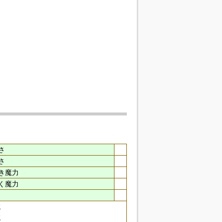
さ
さ
き魔力
く魔力
減
減