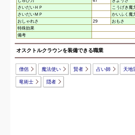
しゅび力
67
きようさ
さいだいＨＰ
こうげき魔
さいだいＭＰ
かいふく魔
おしゃれさ
29
おもさ
特殊効果
備考
オスクトルクラウンを装備できる職業
僧侶
魔法使い
賢者
占い師
天地
竜術士
隠者