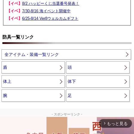
【イベ】
8/2 ハッピーくじ当選番号発表！
【イベ】
7/30-8/16 海イベント開催中
【イベ】
6/25-8/14 Ver8ウェルカムギフト
防具一覧リンク
全アイテム・装備一覧リンク
盾
頭
体上
体下
腕
足
- スポンサーリンク -
もっと見る
arrow_forward_ios