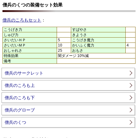
僧兵のくつの装備セット効果
僧兵のころもセット
：
こうげき力
すばやさ
しゅび力
きようさ
さいだいＨＰ
5
こうげき魔力
さいだいＭＰ
10
かいふく魔力
4
おしゃれさ
25
おもさ
特殊効果
闇ダメージ 10%減
備考
僧兵のサークレット
僧兵のころも上
僧兵のころも下
僧兵のグローブ
僧兵のくつ