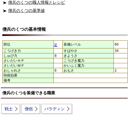
僧兵のくつの職人情報とレシピ
僧兵のくつの基準値
僧兵のくつの基本情報
部位
装備レベル
60
足
こうげき力
すばやさ
34
しゅび力
8
きようさ
さいだいＨＰ
こうげき魔力
さいだいＭＰ
かいふく魔力
おしゃれさ
6
おもさ
2
特殊効果
備考
僧兵のくつを装備できる職業
戦士
僧侶
パラディン