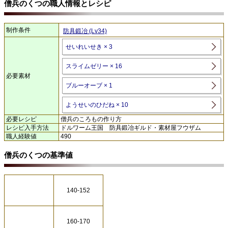
僧兵のくつの職人情報とレシピ
制作条件
防具鍛冶 (Lv34)
せいれいせき × 3
スライムゼリー × 16
必要素材
ブルーオーブ × 1
ようせいのひだね × 10
必要レシピ
僧兵のころもの作り方
レシピ入手方法
ドルワーム王国 防具鍛冶ギルド・素材屋フウザム
職人経験値
490
僧兵のくつの基準値
140-152
160-170