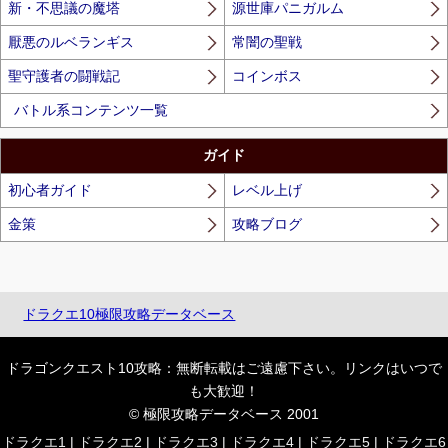
新・不思議の魔塔
源世庫パニガルム
厭悪のルベランギス
常闇の聖戦
聖守護者の闘戦記
コインボス
バトル系コンテンツ一覧
ガイド
初心者ガイド
レベル上げ
金策
攻略ブログ
ドラクエ10極限攻略データベース
ドラゴンクエスト10攻略：無断転載はご遠慮下さい。リンクはいつで
も大歓迎！
© 極限攻略データベース 2001
ドラクエ1
|
ドラクエ2
|
ドラクエ3
|
ドラクエ4
|
ドラクエ5
|
ドラクエ6