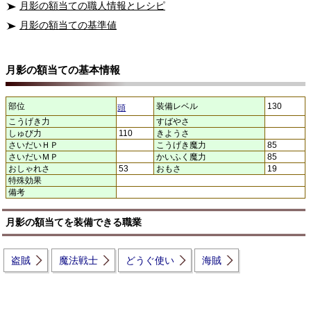
月影の額当ての職人情報とレシピ
月影の額当ての基準値
月影の額当ての基本情報
部位
装備レベル
130
頭
こうげき力
すばやさ
しゅび力
110
きようさ
さいだいＨＰ
こうげき魔力
85
さいだいＭＰ
かいふく魔力
85
おしゃれさ
53
おもさ
19
特殊効果
備考
月影の額当てを装備できる職業
盗賊
魔法戦士
どうぐ使い
海賊