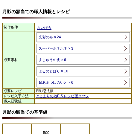
月影の額当ての職人情報とレシピ
制作条件
さいほう
光彩の布 × 24
スーパーホネホネ × 3
必要素材
まじゅうの皮 × 6
よるのとばり × 10
超あまつゆのいと × 6
必要レシピ
月影忍法帳
レシピ入手方法
はじまりの地E-5 レシピ屋クツツ
職人経験値
月影の額当ての基準値
500