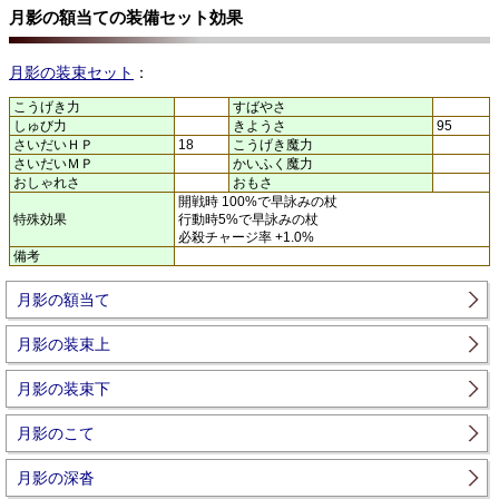
月影の額当ての装備セット効果
月影の装束セット
：
こうげき力
すばやさ
しゅび力
きようさ
95
さいだいＨＰ
18
こうげき魔力
さいだいＭＰ
かいふく魔力
おしゃれさ
おもさ
開戦時 100%で早詠みの杖
特殊効果
行動時5%で早詠みの杖
必殺チャージ率 +1.0%
備考
月影の額当て
月影の装束上
月影の装束下
月影のこて
月影の深沓