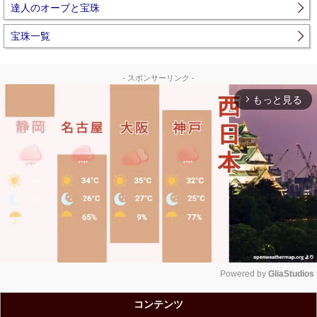
達人のオーブと宝珠
宝珠一覧
- スポンサーリンク -
もっと見る
arrow_forward_ios
Powered by 
GliaStudios
Unmute
コンテンツ