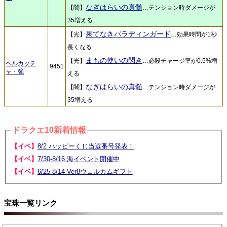
なぎはらいの真髄
【闇】
…テンション時ダメージが
35増える
果てなきパラディンガード
【光】
…効果時間が1秒
長くなる
まもの使いの閃き
【光】
…必殺チャージ率が0.5%増
ヘルカッチ
9451
ャ・強
える
なぎはらいの真髄
【闇】
…テンション時ダメージが
35増える
ドラクエ10新着情報
【イベ】
8/2 ハッピーくじ当選番号発表！
【イベ】
7/30-8/16 海イベント開催中
【イベ】
6/25-8/14 Ver8ウェルカムギフト
宝珠一覧リンク