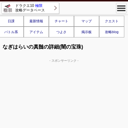
ドラクエ10
極限
攻略データベース
日課
最新情報
チャート
マップ
クエスト
バトル系
アイテム
つよさ
掲示板
攻略blog
なぎはらいの真髄の詳細(闇の宝珠)
- スポンサーリンク -