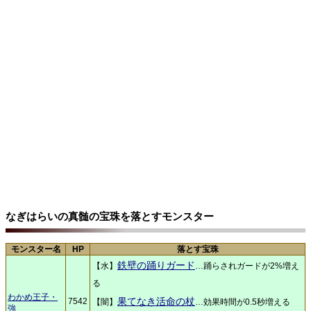
なぎはらいの真髄の宝珠を落とすモンスター
モンスター名
HP
落とす宝珠
鉄壁の踊りガード
【水】
…踊らされガードが2%増え
る
わかめ王子・
果てなき活命の杖
7542
【闇】
…効果時間が0.5秒増える
強