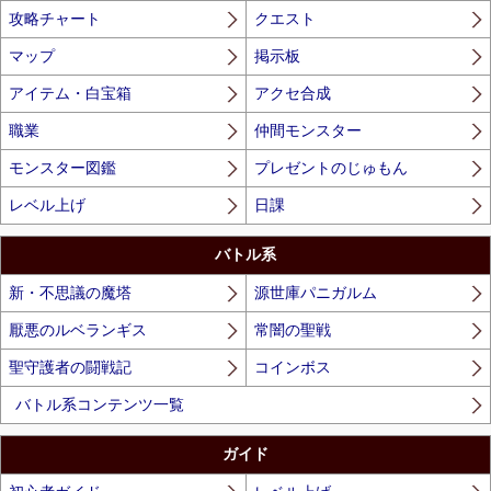
攻略チャート
クエスト
マップ
掲示板
アイテム・白宝箱
アクセ合成
職業
仲間モンスター
モンスター図鑑
プレゼントのじゅもん
レベル上げ
日課
バトル系
新・不思議の魔塔
源世庫パニガルム
厭悪のルベランギス
常闇の聖戦
聖守護者の闘戦記
コインボス
バトル系コンテンツ一覧
ガイド