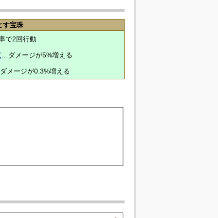
とす宝珠
率で2回行動
意
…ダメージが5%増える
ダメージが0.3%増える