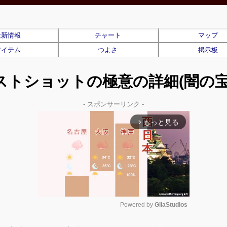
最新情報
チャート
マップ
アイテム
つよさ
掲示板
ストショットの極意の詳細(闇の宝
- スポンサーリンク -
もっと見る
arrow_forward_ios
Powered by 
GliaStudios