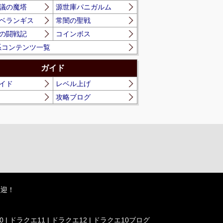
議の魔塔
源世庫パニガルム
ベランギス
常闇の聖戦
の闘戦記
コインボス
系コンテンツ一覧
ガイド
イド
レベル上げ
攻略ブログ
歓迎！
0
|
ドラクエ11
|
ドラクエ12
|
ドラクエ10ブログ