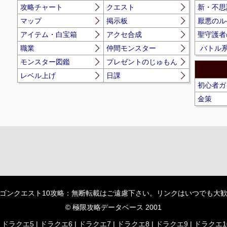
攻略チャート
クエスト
新・不思
マップ
掲示板
厭悪のル
アイテム・白宝箱
アクセ合成
聖守護者
職業
仲間モンスター
バトル
モンスター図鑑
プレゼントのじゅもん
レベル上げ
日課
初心者ガ
金策
ゴンクエスト10攻略：無断転載はご遠慮下さい。リンクはいつでも大
© 極限攻略データベース 2001
|
ドラクエ5
|
ドラクエ6
|
ドラクエ7
|
ドラクエ8
|
ドラクエ9
|
ドラクエ1