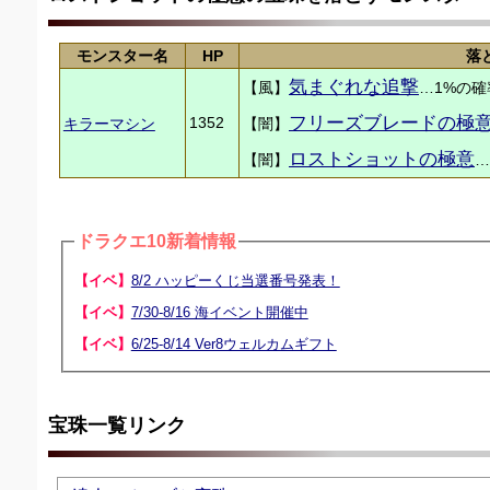
モンスター名
HP
落
気まぐれな追撃
【風】
…1%の確
フリーズブレードの極
1352
キラーマシン
【闇】
ロストショットの極意
【闇】
…
ドラクエ10新着情報
【イベ】
8/2 ハッピーくじ当選番号発表！
【イベ】
7/30-8/16 海イベント開催中
【イベ】
6/25-8/14 Ver8ウェルカムギフト
宝珠一覧リンク