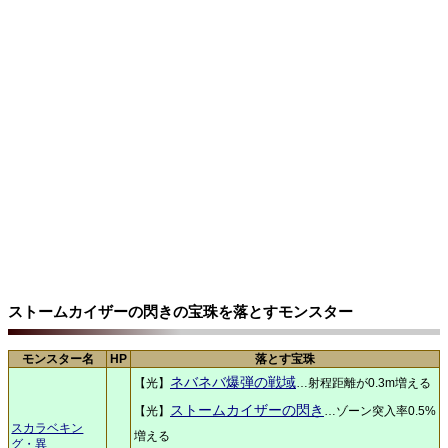
ストームカイザーの閃きの宝珠を落とすモンスター
モンスター名
HP
落とす宝珠
ネバネバ爆弾の戦域
【光】
…射程距離が0.3m増える
ストームカイザーの閃き
【光】
…ゾーン突入率0.5%
スカラベキン
増える
グ・異