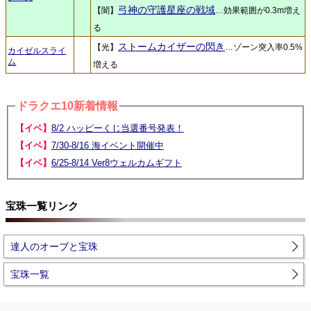
弓神の守護星座の戦域
【闇】
…効果範囲が0.3m増え
る
ストームカイザーの閃き
【光】
…ゾーン突入率0.5%
カイゼルスライ
ム
増える
ドラクエ10新着情報
【イベ】
8/2 ハッピーくじ当選番号発表！
【イベ】
7/30-8/16 海イベント開催中
【イベ】
6/25-8/14 Ver8ウェルカムギフト
宝珠一覧リンク
達人のオーブと宝珠
宝珠一覧