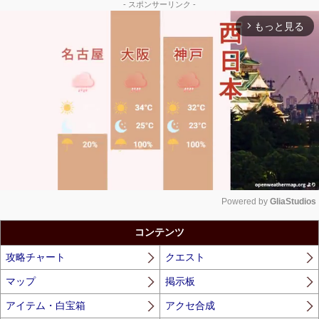
- スポンサーリンク -
もっと見る
arrow_forward_ios
Powered by 
GliaStudios
Unmute
コンテンツ
攻略チャート
クエスト
マップ
掲示板
アイテム・白宝箱
アクセ合成