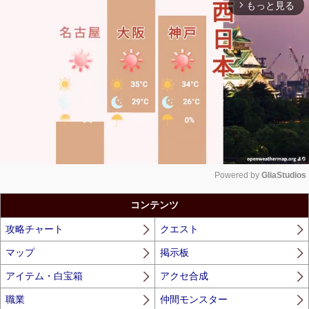
もっと見る
arrow_forward_ios
Powered by 
GliaStudios
Unmute
コンテンツ
攻略チャート
クエスト
マップ
掲示板
アイテム・白宝箱
アクセ合成
職業
仲間モンスター