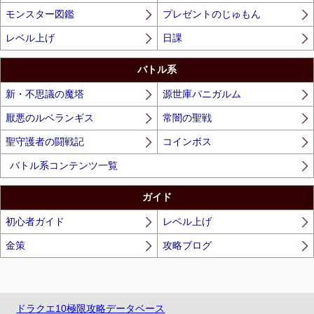
モンスター図鑑
プレゼントのじゅもん
レベル上げ
日課
バトル系
新・不思議の魔塔
源世庫パニガルム
厭悪のルベランギス
常闇の聖戦
聖守護者の闘戦記
コインボス
バトル系コンテンツ一覧
ガイド
初心者ガイド
レベル上げ
金策
攻略ブログ
ドラクエ10極限攻略データベース