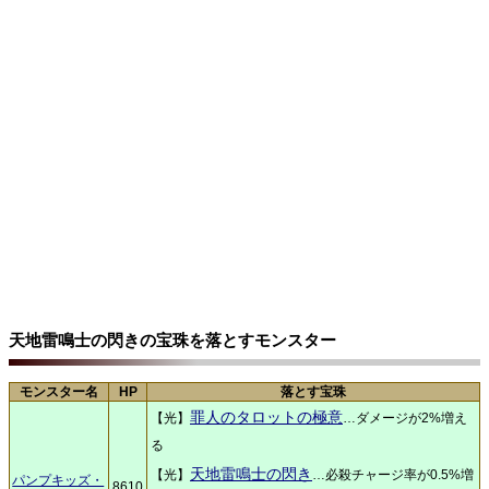
天地雷鳴士の閃きの宝珠を落とすモンスター
モンスター名
HP
落とす宝珠
罪人のタロットの極意
【光】
…ダメージが2%増え
る
天地雷鳴士の閃き
【光】
…必殺チャージ率が0.5%増
パンプキッズ・
8610