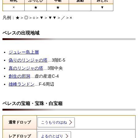
即死
ふっとび
中断
波動
みとれ
×
★
★
▼
凡例：★＞◎＞○＞▼＞▼▼＞／＞×
ベレスの出現地域
ジュレー島上層
偽りのリンジャの塔
…3階E-5
真のリンジャの塔
…3階中央
創生の邪洞
…虚の産道C-4
雄峰ランドン
…F-6周辺
ベレスの宝箱・宝珠・白宝箱
通常ドロップ
こうもりのはね
レアドロップ
よるのとばり