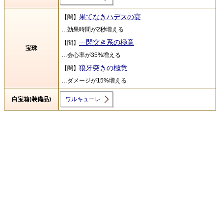
果てなきハデスの宴
【闇】
…効果時間が2秒増える
一閃突き系の極意
【闇】
宝珠
…会心率が35%増える
狼牙突きの極意
【闇】
…ダメージが15%増える
白宝箱(装備品)
ワルキューレ