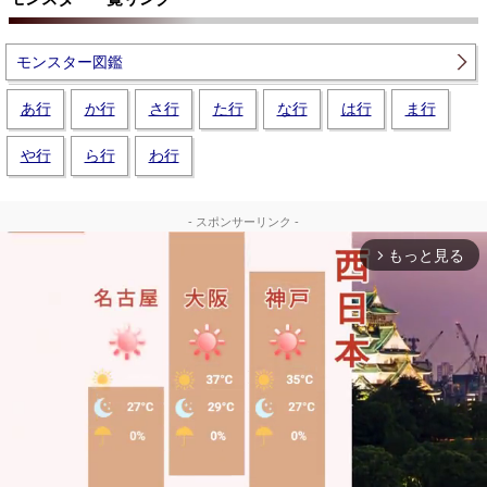
モンスター図鑑
あ行
か行
さ行
た行
な行
は行
ま行
や行
ら行
わ行
- スポンサーリンク -
もっと見る
arrow_forward_ios