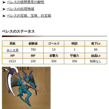
ベレスの状態異常の耐性
ベレスの出現地域
ベレスの宝箱、宝珠、白宝箱
ベレスのステータス
系統
経験値
ゴールド
特訓
格下Lv
792
13
1
86
あくま系
HP
MP
攻撃力
守備力
結晶Lv
2213
105
350
356
制限なし