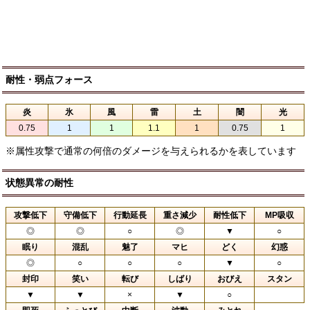
耐性・弱点フォース
炎
氷
風
雷
土
闇
光
0.75
1
1
1.1
1
0.75
1
※属性攻撃で通常の何倍のダメージを与えられるかを表しています
状態異常の耐性
攻撃低下
守備低下
行動延長
重さ減少
耐性低下
MP吸収
◎
◎
○
◎
▼
○
眠り
混乱
魅了
マヒ
どく
幻惑
◎
○
○
○
▼
○
封印
笑い
転び
しばり
おびえ
スタン
▼
▼
×
▼
○