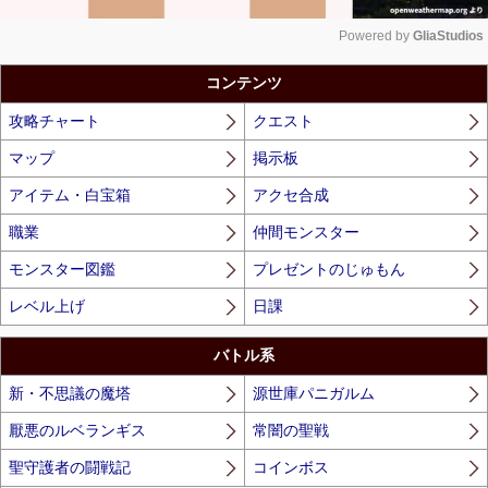
Powered by 
GliaStudios
Unmute
コンテンツ
攻略チャート
クエスト
マップ
掲示板
アイテム・白宝箱
アクセ合成
職業
仲間モンスター
モンスター図鑑
プレゼントのじゅもん
レベル上げ
日課
バトル系
新・不思議の魔塔
源世庫パニガルム
厭悪のルベランギス
常闇の聖戦
聖守護者の闘戦記
コインボス